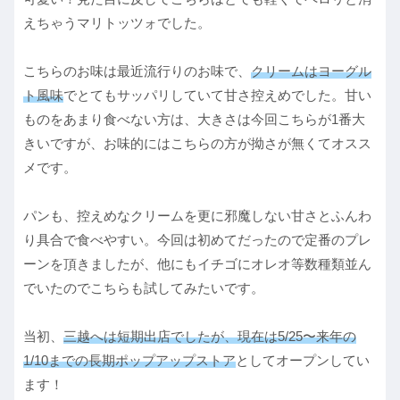
えちゃうマリトッツォでした。
こちらのお味は最近流行りのお味で、
クリームはヨーグル
ト風味
でとてもサッパリしていて甘さ控えめでした。甘い
ものをあまり食べない方は、大きさは今回こちらが1番大
きいですが、お味的にはこちらの方が拗さが無くてオスス
メです。
パンも、控えめなクリームを更に邪魔しない甘さとふんわ
り具合で食べやすい。今回は初めてだったので定番のプレ
ーンを頂きましたが、他にもイチゴにオレオ等数種類並ん
でいたのでこちらも試してみたいです。
当初、
三越へは短期出店でしたが、現在は5/25〜来年の
1/10までの長期ポップアップストア
としてオープンしてい
ます！