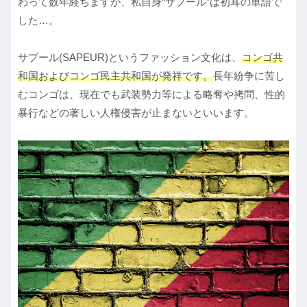
わって数年経ちますが、私自身“サプール”は初耳の単語で
した…。
サプール(SAPEUR)というファッション文化は、
コンゴ共
和国およびコンゴ民主共和国が発祥です。
長年紛争に苦し
むコンゴは、現在でも武装勢力等による略奪や拷問、性的
暴行などの著しい人権侵害が止まないといいます。