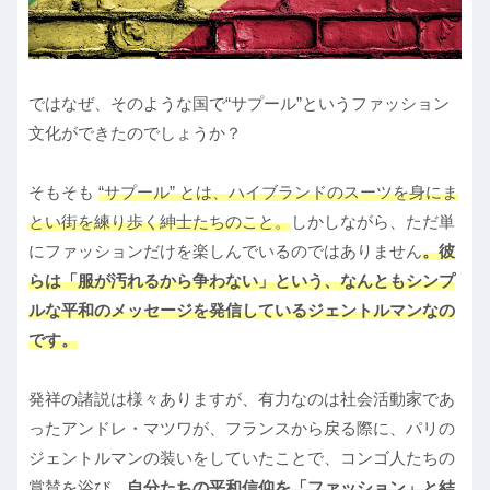
ではなぜ、そのような国で“サプール”というファッション
文化ができたのでしょうか？
そもそも
“サプール” とは、ハイブランドのスーツを身にま
とい街を練り歩く紳士たちのこと。
しかしながら、ただ単
にファッションだけを楽しんでいるのではありません
。彼
らは「服が汚れるから争わな
い」という、なんともシンプ
ルな平和のメッセージを発信しているジェントルマンなの
です。
発祥の諸説は様々ありますが、有力なのは社会活動家であ
ったアンドレ・マツワが、フランスから戻る際に、パリの
ジェントルマンの装いをしていたことで、コンゴ人たちの
賞賛を浴び、
自分たちの平和信仰を「ファッション」と結