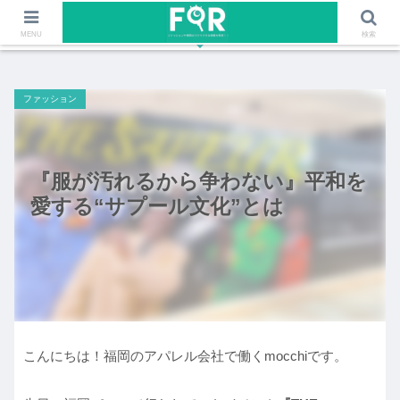
ファッションや福岡のワクワクする情報を発信！！
MENU
検索
ファッション
『服が汚れるから争わない』平和を
愛する“サプール文化”とは
こんにちは！福岡のアパレル会社で働くmocchiです。