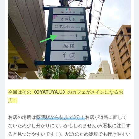
今回はその
《OYATUYA.U》
のカフェがメインになるお
店！
お店の場所は
薬院駅から徒歩で3分！
お店が道路に面して
ないため少し分かりにくいかもしれませんが(看板に注目す
ると見つけやすいです！)、駅近のため徒歩でも行きやすい