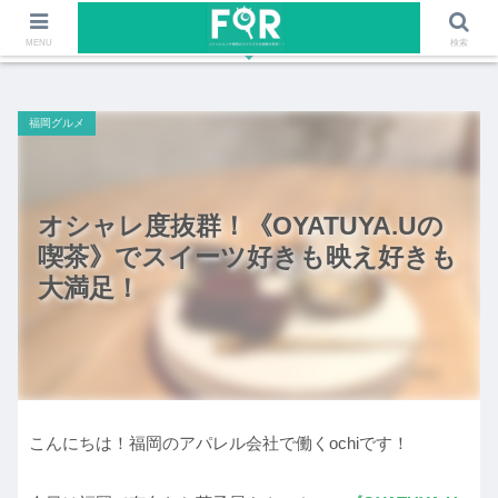
ファッションや福岡のワクワクする情報を発信！！
MENU
検索
福岡グルメ
オシャレ度抜群！《OYATUYA.Uの
喫茶》でスイーツ好きも映え好きも
大満足！
こんにちは！福岡のアパレル会社で働くochiです！