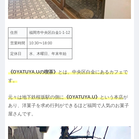
住所
福岡市中央区白金1-1-12
営業時間
10:30〜18:00
定休日
水、木曜日、年末年始
《OYATUYA.Uの喫茶》
とは、中央区白金にあるカフェで
す。
元々は地下鉄桜坂駅の側に
《OYATUYA.U》
という本店
が
あり、洋菓子を求め行列ができるほど福岡で人気のお菓子
屋さんです。