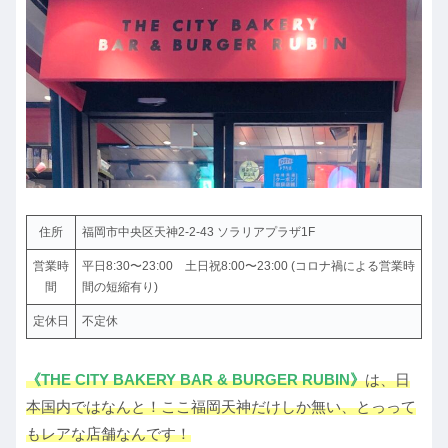
住所
福岡市中央区天神2-2-43 ソラリアプラザ1F
営業時
平日8:30〜23:00 土日祝8:00〜23:00 (コロナ禍による営業時
間
間の短縮有り)
定休日
不定休
《THE CITY BAKERY BAR & BURGER RUBIN》
は、日
本国内ではなんと！ここ福岡天神だけしか無い、とっって
もレアな店舗なんです！