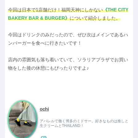
今回は日本で1店舗だけ！福岡天神にしかない
《THE CITY
BAKERY BAR & BURGER》
について紹介しました。
今回はドリンクのみだったので、ぜひ次はメインであるハ
ンバーガーを食べに行きたいです！
店内の雰囲気も落ち着いていて、ソラリアプラザでお買い
物をした後の休憩にもぴったりですよ♪
ochi
アパレルで働く博多のミドサー。好きなものは推しと
生クリームとTHAILAND！