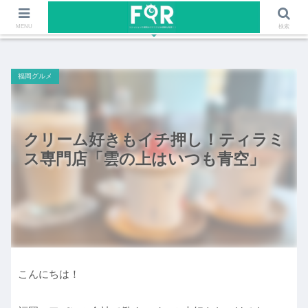
ファッションや福岡のワクワクする情報を発信！！
MENU
検索
福岡グルメ
クリーム好きもイチ押し！ティラミ
ス専門店「雲の上はいつも青空」
こんにちは！