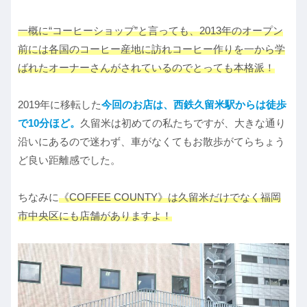
一概に“コーヒーショップ”と言っても、2013年のオープン
前には各国のコーヒー産地に訪れコーヒー作りを一から学
ばれたオーナーさんがされているのでとっても本格派！
2019年に移転した
今回のお店は、西鉄久留米駅からは徒歩
で10分ほど。
久留米は初めての私たちですが、大きな通り
沿いにあるので迷わず、車がなくてもお散歩がてらちょう
ど良い距離感でした。
ちなみに
《COFFEE COUNTY》は久留米だけでなく福岡
市中央区にも店舗がありますよ！