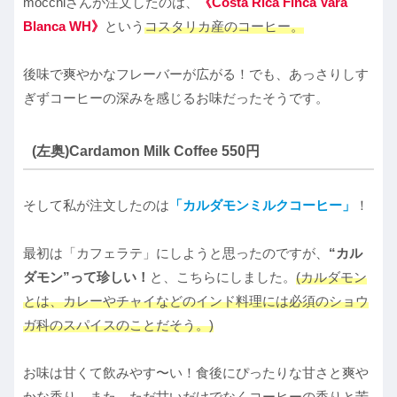
mocchiさんが注文したのは、
《Costa Rica Finca Vara
Blanca WH》
という
コスタリカ産のコーヒー。
後味で爽やかなフレーバーが広がる！でも、あっさりしす
ぎずコーヒーの深みを感じるお味だったそうです。
(左奥)Cardamon Milk Coffee 550円
そして私が注文したのは
「カルダモンミルクコーヒー」
！
最初は「カフェラテ」にしようと思ったのですが、
“カル
ダモン”って珍しい！
と、こちらにしました。
(カルダモン
とは、カレーやチャイなどのインド料理には必須のショウ
ガ科のスパイスのことだそう。)
お味は甘くて飲みやす〜い！食後にぴったりな甘さと爽や
かな香り。また、ただ甘いだけでなくコーヒーの香りと苦