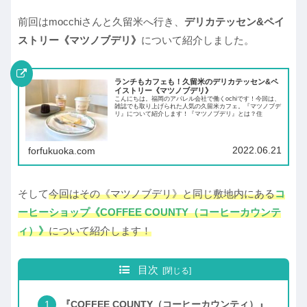
前回はmocchiさんと久留米へ行き、
デリカテッセン&ペイ
ストリー《マツノブデリ》
について紹介しました。
ランチもカフェも！久留米のデリカテッセン&ペ
イストリー《マツノブデリ》
こんにちは。福岡のアパレル会社で働くochiです！今回は、
雑誌でも取り上げられた人気の久留米カフェ。『マツノブデ
リ』について紹介します！『マツノブデリ』とは？住
2022.06.21
forfukuoka.com
そして
今回はその《マツノブデリ》と同じ敷地内にある
コ
ーヒー
ショップ
《COFFEE COUNTY（コーヒーカウンテ
ィ）》
について紹介します！
目次
『COFFEE COUNTY（コーヒーカウンティ）』