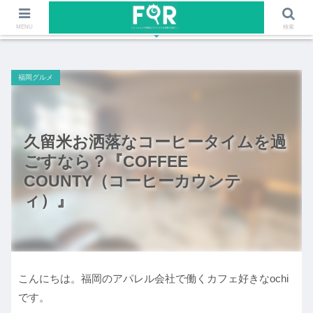
ファッションや福岡のワクワクする情報を発信！！
MENU
検索
福岡グルメ
久留米お洒落なコーヒータイムを過
ごすなら？『COFFEE
COUNTY（コーヒーカウンテ
ィ）』
こんにちは。福岡のアパレル会社で働くカフェ好きなochi
です。