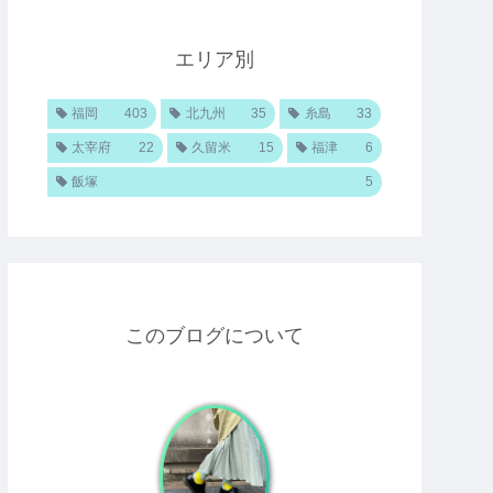
エリア別
福岡
403
北九州
35
糸島
33
太宰府
22
久留米
15
福津
6
飯塚
5
このブログについて