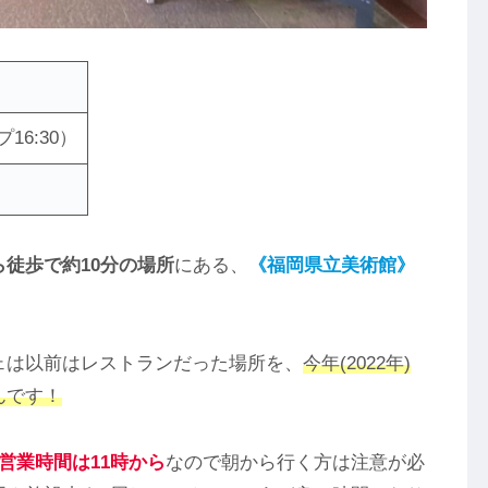
16:30）
徒歩で約10分の場所
にある、
《福岡県立美術館》
ェは以前はレストランだった場所を、
今年(2022年)
んです！
営業時間は11時から
なので朝から行く方は注意が必