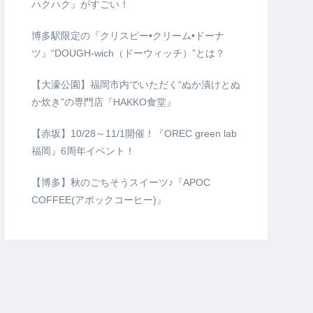
ハクハク』がすごい！
博多駅限定の『クリスピー•クリーム•ドーナ
ツ』“DOUGH-wich（ドーウィッチ）”とは？
【大濠公園】福岡市内でいただく“ぬか漬けとぬ
か炊き”の専門店『HAKKO食堂』
【赤坂】10/28～11/1開催！『OREC green lab
福岡』6周年イベント！
【博多】秋のごちそうスイーツ♪『APOC
COFFEE(アポックコーヒー)』