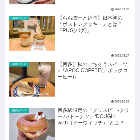
2026.02.20
【ららぽーと福岡】日本初の
福岡グルメ
「ボストンクッキー」とは？
『PUG(パグ)』
2025.08.17
【博多】秋のごちそうスイーツ
福岡グルメ
♪『APOC COFFEE(アポックコ
ーヒー)』
2025.10.09
博多駅限定の『クリスピー•クリ
福岡グルメ
ーム•ドーナツ』“DOUGH-
wich（ドーウィッチ）”とは？