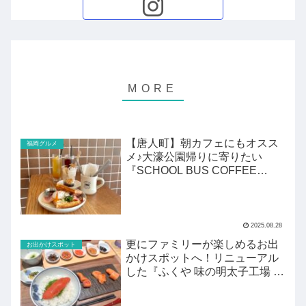
【唐人町】朝カフェにもオスス
福岡グルメ
メ♪大濠公園帰りに寄りたい
『SCHOOL BUS COFFEE
STOP』
2025.08.28
更にファミリーが楽しめるお出
お出かけスポット
かけスポットへ！リニューアル
した『ふくや 味の明太子工場 ハ
クハク』がすごい！