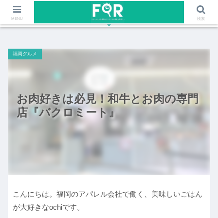
ファッションや福岡のワクワクする情報を発信！！
MENU
検索
福岡グルメ
お肉好きは必見！和牛とお肉の専門
店『バクロミート』
こんにちは。福岡のアパレル会社で働く、美味しいごはん
が大好きなochiです。