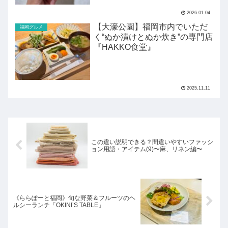
2026.01.04
【大濠公園】福岡市内でいただ
福岡グルメ
く“ぬか漬けとぬか炊き”の専門店
『HAKKO食堂』
2025.11.11
この違い説明できる？間違いやすいファッシ
ョン用語・アイテム(9)〜麻、リネン編〜
《ららぽーと福岡》旬な野菜＆フルーツのヘ
ルシーランチ「OKINI’S TABLE」