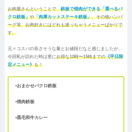
お肉屋さんということで、
鉄板で焼肉ができる「選べるバ
クロ鉄板」
や
「肉厚カットステーキ鉄板」
、その他ハンバ
ーグ等、お肉好きにはどれも迷っちゃうメニューばかりで
す。
元々コスパの良さそうな量とお値段だなと感じましたが、
今回私が訪れた時は更に
お得な10時〜15時までの
《平日限
定メニュー》
も！
•おまかせバクロ鉄板
•焼肉鉄板
•黒毛和牛カレー