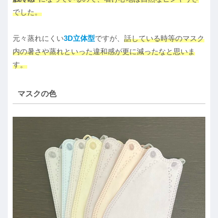
でした。
元々蒸れにくい
3D立体型
ですが、
話している時等のマスク
内の暑さや蒸れといった違和感が更に減ったなと思いま
す。
マスクの色