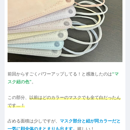
前回からすごくパワーアップしてる！と感激したのは
“マ
スク紐の色”
。
この部分、
以前はどのカラーのマスクでも全て白だったん
です…！
占める面積は少しですが、
マスク部分と紐が同カラーだと
一気に顔全体のまとまりも出ます。
嬉しい！