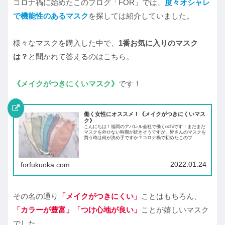
コロナ禍に始めたこのブログ「FOR」では、
度々オシャレ
で機能性のあるマスク
を探しては紹介していました。
様々なマスクを購入した中で、
1番お気に入りのマスク
は？
と聞かれて答えるのはこちら。
《メイクがつきにくいマスク》
です！
働く女性にオススメ！《メイクがつきにくいマス
ク》
こんにちは！福岡のアパレル会社で働くochiです！まだまだ
マスクを外せない時期が続きそうですが、皆さんのマスクを
買う時は何が決め手ですか？コロナ禍で初めたこのブ
2022.01.24
forfukuoka.com
その名の通り
「メイクがつきにくい」
ことはもちろん、
「カラーが豊富」「つけ心地が良い」
ことが嬉しいマスク
でした。