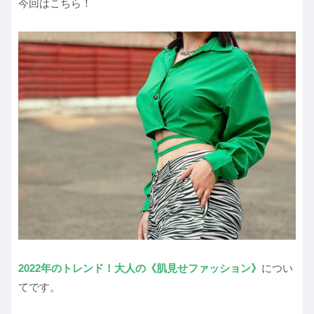
今回はこちら！
2022年のトレンド
！
大人
の
《肌見せファッション》
につい
てです。