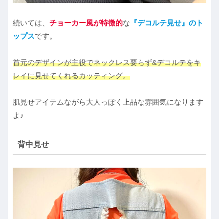
続いては、
チョーカー風が特徴的
な
『デコルテ見せ』のト
ップス
です。
首元のデザインが主役でネックレス要らず&デコルテをキ
レイに見せてくれるカッティング。
肌見せアイテムながら大人っぽく上品な雰囲気になります
よ♪
背中見せ