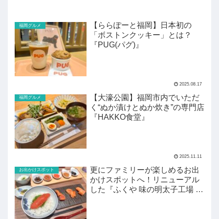
【ららぽーと福岡】日本初の
福岡グルメ
「ボストンクッキー」とは？
『PUG(パグ)』
2025.08.17
【大濠公園】福岡市内でいただ
福岡グルメ
く“ぬか漬けとぬか炊き”の専門店
『HAKKO食堂』
2025.11.11
更にファミリーが楽しめるお出
お出かけスポット
かけスポットへ！リニューアル
した『ふくや 味の明太子工場 ハ
クハク』がすごい！