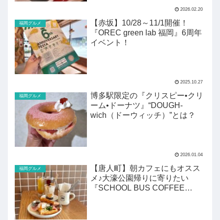
2026.02.20
【赤坂】10/28～11/1開催！
福岡グルメ
『OREC green lab 福岡』6周年
イベント！
2025.10.27
博多駅限定の『クリスピー•クリ
福岡グルメ
ーム•ドーナツ』“DOUGH-
wich（ドーウィッチ）”とは？
2026.01.04
【唐人町】朝カフェにもオスス
福岡グルメ
メ♪大濠公園帰りに寄りたい
『SCHOOL BUS COFFEE
STOP』