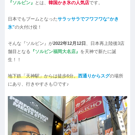
『ソルビン』
とは、
韓国かき氷の人気店
です。
日本でもブームとなった
サラッサラでフワフワな“かき
氷”
の火付け役！
そんな『ソルビン』が
2022年12月12日
、日本再上陸後3店
舗目となる
『ソルビン福岡大名店』
を天神で新たに誕
生！！
地下鉄「天神駅」からは徒歩6分。
西通りからスグ
の場所
にあり、行きやすさも◎です♪