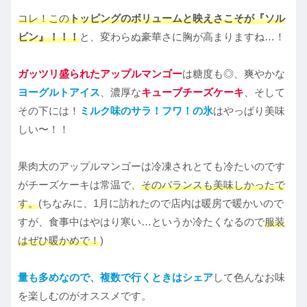
コレ！この
トッピングのボリュームと映えさこそが『ソル
ビン』！！！
と、変わらぬ豪華さに胸が高まりますね…！
ガッツリ盛られたアップルマンゴー
は糖度も◎、爽やかな
ヨーグルトアイス
、濃厚な
キューブチーズケーキ
、そして
その下には！
ミルク味のサラ！フワ！の氷
はやっぱり美味
しい〜！！
果肉大のアップルマンゴーは冷凍されとても冷たいのです
がチーズケーキは常温で、
そのバランスも美味しかったで
す。
(ちなみに、1月に訪れたので店内は暖房で暖かいので
すが、食事中はやはり寒い…というか冷たくなるので
服装
はぜひ暖かめで！
)
量も多めなので、複数で行くときはシェア
して色んなお味
を楽しむのがオススメです。