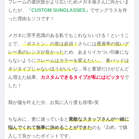
フレームの選択肢がより広いためメガネ屋さんに向かいま
したが、
「
CUSTOM SUNGLASSES
」
でサングラスを作
った理由もソコです！
メガネに苦手意識のある私でもこれならいける！というこ
とで、
「ボストン」の形は必須！
さらには
透過率の低いグ
レー系のレンズが良かった
ため、あまりイカつい印象にな
らないように
フレームはカラーを変えたい…
、
鼻パッドは
ネジタイプじゃないほうがいい
な…等と要望だけがどんど
ん増えた結果、
カスタムできるタイプが私にはピッタリ
で
した！
我が儘を叶えた分、お気に入り度も倍増♪笑
ちなみに、更に迷っていると
素敵なスタッフさんが一緒に
悩んでくれて無事に決めることができた
のも『Zoff』で購
入して良かったポイントです。