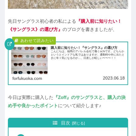
先日サングラス初心者の私による
『購入前に知りたい！
《サングラス》の選び方』
のブログを書きましたが、
購入前に知りたい！『サングラス』の選び方
こんにちは。福岡のアパレル会社で働くochiです。どちらか
というとインドアな私ではありますが、通勤時や外に出たと
きに年々気になるのが…、日差しが眩しい〜〜〜！！
2023.06.18
forfukuoka.com
今日は実際に購入した
『Zoff』のサングラスと、購入の決
め手や良かったポイント
について紹介します♪
目次