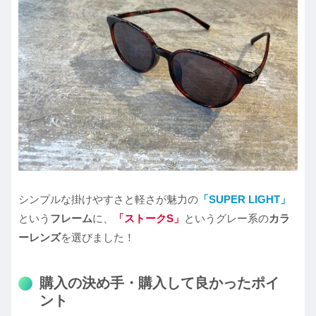
シンプルな掛けやすさと軽さが魅力の
「SUPER LIGHT」
という
フレーム
に、
「ストークS」
というグレー系の
カラ
ーレンズ
を選びました！
購入の決め手・購入して良かったポイ
ント