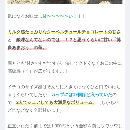
気になるお味は…
甘〜〜〜〜〜い！！！
ミルク感たっぷりなクーベルチュールチョコレートの甘さ
と、
酸味なんてないのでは…！？と思うくらいに甘い「博
多あまおう」の苺。
両方とも“甘さ×甘さ”ですが、決してクドくなくお口の中に
高級感（？）が広がります…！
イチゴのサイズ感はそんなに大きくはなくひと口でいけち
ゃうくらいでしたが、
カップには17個ほど入っていた
の
で、
2人でシェアしても大満足なボリューム
。（しかもハ
ズれなどなく全部甘い…！）
正直いただく前までは1,300円という金額を前にソワソワし