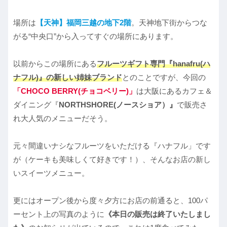
場所は
【天神】福岡三越の地下2階
。天神地下街からつな
がる“中央口”から入ってすぐの場所にあります。
以前からこの場所にある
フルーツギフト専門『hanafru(ハ
ナフル)』の新しい姉妹ブランド
とのことですが、今回の
「CHOCO BERRY(チョコベリー)」
は大阪にあるカフェ＆
ダイニング『
NORTHSHORE(ノースショア）』
で販売さ
れ大人気のメニューだそう。
元々間違いナシなフルーツをいただける『ハナフル」です
が（ケーキも美味しくて好きです！）、そんなお店の新し
いスイーツメニュー。
更にはオープン後から度々夕方にお店の前通ると、100パ
ーセント上の写真のように
《本日の販売は終了いたしまし