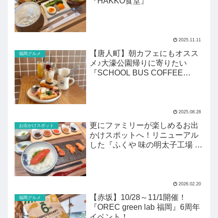
『HAKKO食堂』
2025.11.11
【唐人町】朝カフェにもオスス
福岡グルメ
メ♪大濠公園帰りに寄りたい
『SCHOOL BUS COFFEE
STOP』
2025.08.28
更にファミリーが楽しめるお出
お出かけスポット
かけスポットへ！リニューアル
した『ふくや 味の明太子工場 ハ
クハク』がすごい！
2026.02.20
【赤坂】10/28～11/1開催！
福岡グルメ
『OREC green lab 福岡』6周年
イベント！