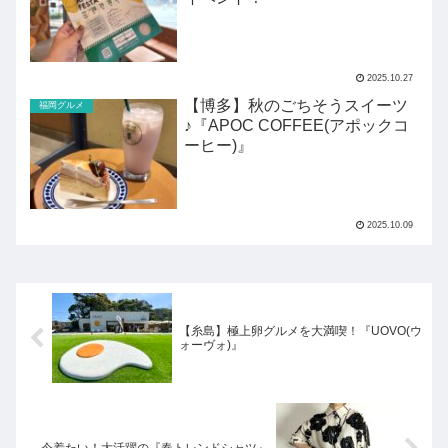
2025.10.27
【博多】秋のごちそうスイーツ
福岡グルメ
♪『APOC COFFEE(アポックコ
ーヒー)』
2025.10.09
【糸島】極上卵グルメを大満喫！『UOVO(ウ
ォーヴォ)』