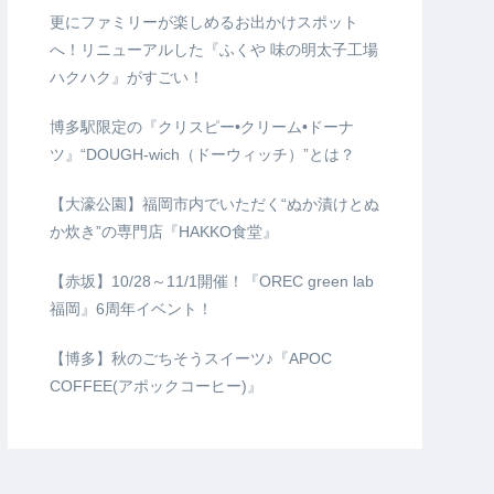
更にファミリーが楽しめるお出かけスポット
へ！リニューアルした『ふくや 味の明太子工場
ハクハク』がすごい！
博多駅限定の『クリスピー•クリーム•ドーナ
ツ』“DOUGH-wich（ドーウィッチ）”とは？
【大濠公園】福岡市内でいただく“ぬか漬けとぬ
か炊き”の専門店『HAKKO食堂』
【赤坂】10/28～11/1開催！『OREC green lab
福岡』6周年イベント！
【博多】秋のごちそうスイーツ♪『APOC
COFFEE(アポックコーヒー)』