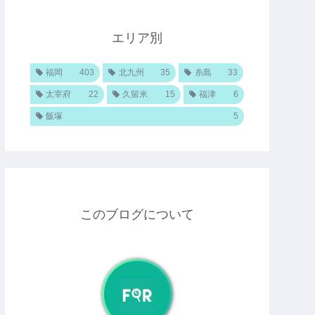
エリア別
福岡
403
北九州
35
糸島
33
太宰府
22
久留米
15
福津
6
飯塚
5
このブログについて