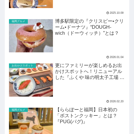
2025.10.09
博多駅限定の『クリスピー•クリ
福岡グルメ
ーム•ドーナツ』“DOUGH-
wich（ドーウィッチ）”とは？
2026.01.04
更にファミリーが楽しめるお出
お出かけスポット
かけスポットへ！リニューアル
した『ふくや 味の明太子工場 ハ
クハク』がすごい！
2026.02.20
【ららぽーと福岡】日本初の
福岡グルメ
「ボストンクッキー」とは？
『PUG(パグ)』