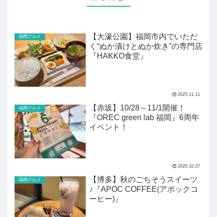
【大濠公園】福岡市内でいただ
福岡グルメ
く“ぬか漬けとぬか炊き”の専門店
『HAKKO食堂』
2025.11.11
【赤坂】10/28～11/1開催！
福岡グルメ
『OREC green lab 福岡』6周年
イベント！
2025.10.27
【博多】秋のごちそうスイーツ
福岡グルメ
♪『APOC COFFEE(アポックコ
ーヒー)』