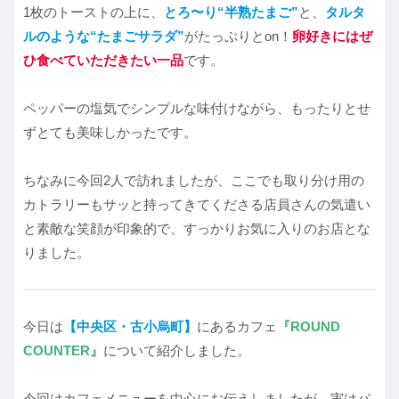
1枚のトーストの上に、
とろ〜り“半熟たまご”
と、
タルタ
ルのような“たまごサラダ”
がたっぷりとon！
卵好きにはぜ
ひ食べていただきたい一品
です。
ペッパーの塩気でシンプルな味付けながら、もったりとせ
ずとても美味しかったです。
ちなみに今回2人で訪れましたが、ここでも取り分け用の
カトラリーもサッと持ってきてくださる店員さんの気遣い
と素敵な笑顔が印象的で、すっかりお気に入りのお店とな
りました。
今日は
【中央区・古小烏町】
にあるカフェ
『ROUND
COUNTER』
について紹介しました。
今回はカフェメニューを中心にお伝えしましたが、実はパ