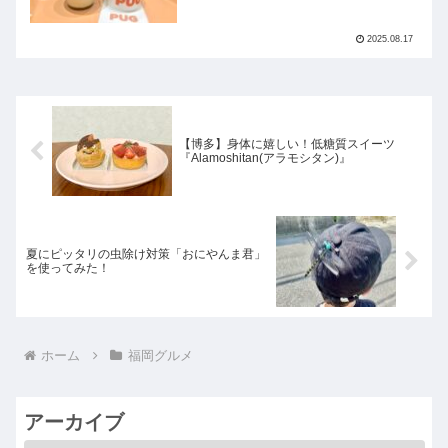
2025.08.17
【博多】身体に嬉しい！低糖質スイーツ
『Alamoshitan(アラモシタン)』
夏にピッタリの虫除け対策「おにやんま君」
を使ってみた！
ホーム
福岡グルメ
アーカイブ