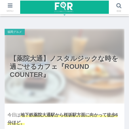
ファッションや福岡のワクワクする情報を発信！！
MENU
検索
福岡グルメ
【薬院大通】ノスタルジックな時を
過ごせるカフェ『ROUND
COUNTER』
今日は
地下鉄薬院大通駅から桜坂駅方面に向かって徒歩6
分ほど。