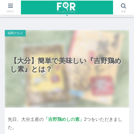
ファッションや福岡のワクワクする情報を発信！！
MENU
検索
福岡グルメ
【大分】簡単で美味しい『吉野鶏め
し素』とは？
先日、大分土産の
「吉野鶏めしの素」
2つをいただきまし
た。