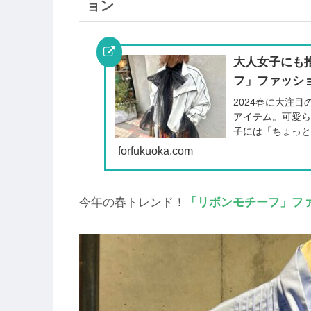
ョン
大人女子にも推
フ」ファッシ
2024春に大注
アイテム。可愛
子には「ちょっ
回は『大人女子に
forfukuoka.com
ァッション』に
今年の春トレンド！
「リボンモチーフ」フ