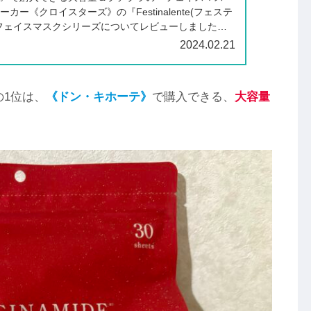
カー《クロイスターズ》の『Festinalente(フェステ
フェイスマスクシリーズについてレビューしました。
」「NIACINAMIDE」「THE VC-100」「RETINOL」
2024.02.21
1位は、
《ドン・キホーテ》
で購入できる、
大容量