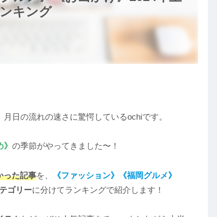
ランキング
、月日の流れの速さに驚愕しているochiです。
め》
の季節がやってきました〜！
かった記事
を、
《ファッション》《福岡グルメ》
カテゴリー
に分けてランキングで紹介します！