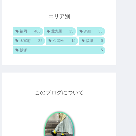
エリア別
福岡
403
北九州
35
糸島
33
太宰府
22
久留米
15
福津
6
飯塚
5
このブログについて