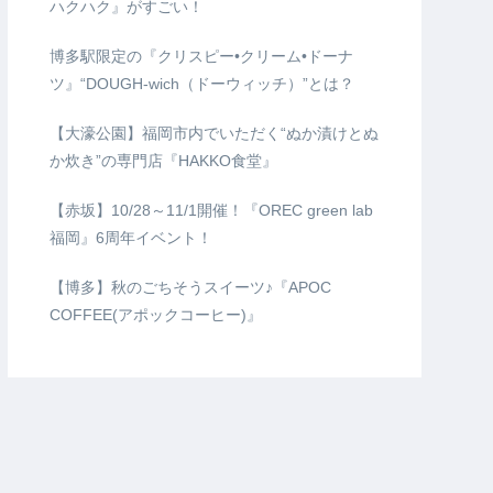
ハクハク』がすごい！
博多駅限定の『クリスピー•クリーム•ドーナ
ツ』“DOUGH-wich（ドーウィッチ）”とは？
【大濠公園】福岡市内でいただく“ぬか漬けとぬ
か炊き”の専門店『HAKKO食堂』
【赤坂】10/28～11/1開催！『OREC green lab
福岡』6周年イベント！
【博多】秋のごちそうスイーツ♪『APOC
COFFEE(アポックコーヒー)』