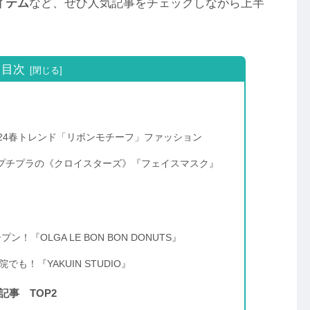
イテム
など、ぜひ人気記事をチェックしながら上半
目次
024春トレンド「リボンモチーフ」ファッション
プチプラの《クロイスターズ》『フェイスマスク』
！『OLGA LE BON BON DONUTS』
も！『YAKUIN STUDIO』
事 TOP2