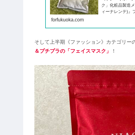
ク」化粧品製造メー
ィーナレンテ)』
今回は「THE NMN
forfukuoka.com
の4種類です。
そして上半期《ファッション》カテゴリーの
＆プチプラ
の
「フェイスマスク」
！