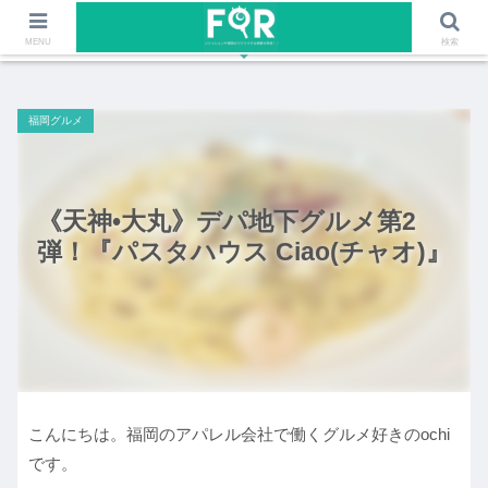
ファッションや福岡のワクワクする情報を発信！！
MENU
検索
福岡グルメ
《天神•大丸》デパ地下グルメ第2
弾！『パスタハウス Ciao(チャオ)』
こんにちは。福岡のアパレル会社で働くグルメ好きのochi
です。