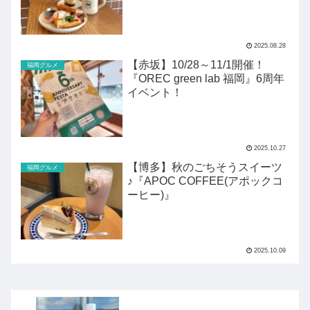
STOP』
2025.08.28
【赤坂】10/28～11/1開催！
福岡グルメ
『OREC green lab 福岡』6周年
イベント！
2025.10.27
【博多】秋のごちそうスイーツ
福岡グルメ
♪『APOC COFFEE(アポックコ
ーヒー)』
2025.10.09