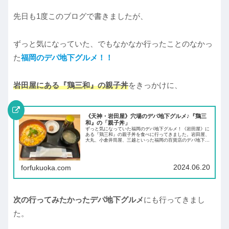
先日も1度このブログで書きましたが、
ずっと気になっていた、でもなかなか行ったことのなかっ
た
福岡のデパ地下グルメ！！
岩田屋にある『鶏三和』の親子丼
をきっかけに、
《天神・岩田屋》穴場のデパ地下グルメ♪『鶏三
和』の「親子丼」
ずっと気になっていた福岡のデパ地下グルメ！《岩田屋》に
ある『鶏三和』の親子丼を食べに行ってきました。岩田屋、
大丸、小倉井筒屋、三越といった福岡の百貨店のデパ地下に
はすっかりお馴染みな『鶏三和』ですが、イートインができ
るのは九州でも岩田屋のみ！
2024.06.20
forfukuoka.com
次の行ってみたかったデパ地下グルメ
にも行ってきまし
た。