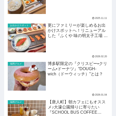
2025.11.11
更にファミリーが楽しめるお出
お出かけスポット
かけスポットへ！リニューアル
した『ふくや 味の明太子工場 ハ
クハク』がすごい！
2026.02.20
博多駅限定の『クリスピー•クリ
福岡グルメ
ーム•ドーナツ』“DOUGH-
wich（ドーウィッチ）”とは？
2026.01.04
【唐人町】朝カフェにもオスス
福岡グルメ
メ♪大濠公園帰りに寄りたい
『SCHOOL BUS COFFEE