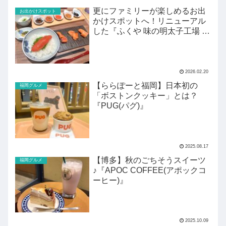
更にファミリーが楽しめるお出
お出かけスポット
かけスポットへ！リニューアル
した『ふくや 味の明太子工場 ハ
クハク』がすごい！
2026.02.20
【ららぽーと福岡】日本初の
福岡グルメ
「ボストンクッキー」とは？
『PUG(パグ)』
2025.08.17
【博多】秋のごちそうスイーツ
福岡グルメ
♪『APOC COFFEE(アポックコ
ーヒー)』
2025.10.09