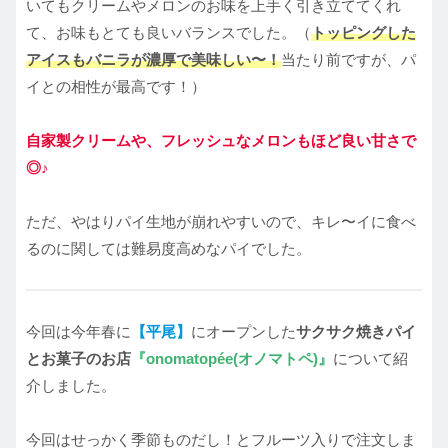
いてもクリームやメロンのお味を上手く引き立ててくれ
て、お味もとても良いバランスでした。（
トッピングした
アイスもバニラが濃厚で美味しい〜！
当たり前ですが、パ
イとの相性が最高です！）
自家製クリームや、フレッシュなメロンもほど良い甘さで
◎♪
ただ、やはりパイ生地が崩れやすいので、キレ〜イに食べ
るのに関しては難易度高めなパイでした。
今回は今年春に
【平尾】
にオープンした
サクサク焼きパイ
とお菓子のお店
『onomatopée(オノマトペ)』
について紹
介しました。
今回はせっかく季節ものだし！とフルーツ入りで注文しま