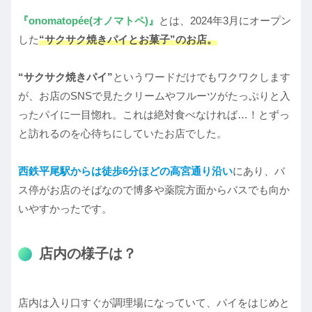
『onomatopée(オノマトペ)』
とは、2024年3月にオープン
した
“サクサク焼きパイとお菓子”のお店。
“サクサク焼きパイ”
というワードだけでもワクワクします
が、お店のSNSで見たクリームやフルーツがたっぷりと入
ったパイに一目惚れ。これは絶対食べなければ…！とずっ
と訪れるのを心待ちにしていたお店でした。
西鉄平尾駅からは徒歩6分ほどの高宮通り沿い
にあり、バ
ス停がお店のそばなので博多や薬院方面からバスでも向か
いやすかったです。
店内の様子は？
店内は入り口すぐが調理場になっていて、パイをはじめと