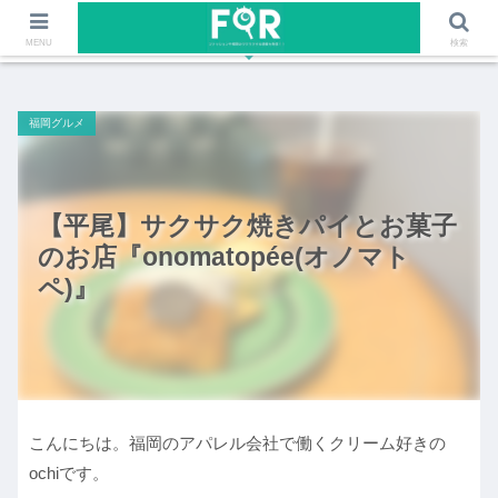
ファッションや福岡のワクワクする情報を発信！！
MENU
検索
福岡グルメ
【平尾】サクサク焼きパイとお菓子
のお店『onomatopée(オノマト
ペ)』
こんにちは。福岡のアパレル会社で働くクリーム好きの
ochiです。