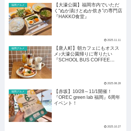
【大濠公園】福岡市内でいただ
福岡グルメ
く“ぬか漬けとぬか炊き”の専門店
『HAKKO食堂』
2025.11.11
【唐人町】朝カフェにもオスス
福岡グルメ
メ♪大濠公園帰りに寄りたい
『SCHOOL BUS COFFEE
STOP』
2025.08.28
【赤坂】10/28～11/1開催！
福岡グルメ
『OREC green lab 福岡』6周年
イベント！
2025.10.27