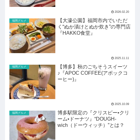
2026.02.20
【大濠公園】福岡市内でいただ
福岡グルメ
く“ぬか漬けとぬか炊き”の専門店
『HAKKO食堂』
2025.11.11
【博多】秋のごちそうスイーツ
福岡グルメ
♪『APOC COFFEE(アポックコ
ーヒー)』
2025.10.09
博多駅限定の『クリスピー•クリ
福岡グルメ
ーム•ドーナツ』“DOUGH-
wich（ドーウィッチ）”とは？