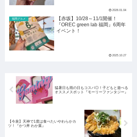
2026.01.04
【赤坂】10/28～11/1開催！
福岡グルメ
『OREC green lab 福岡』6周年
イベント！
2025.10.27
猛暑日も雨の日もコスパ◎！子どもと遊べる
オススメスポット『モーリーファンタジー』
【今泉】天神で1度は食べたいやわらかカ
ツ！『かつ丼 わか葉』