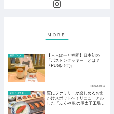
【ららぽーと福岡】日本初の
福岡グルメ
「ボストンクッキー」とは？
『PUG(パグ)』
2025.08.17
更にファミリーが楽しめるお出
お出かけスポット
かけスポットへ！リニューアル
した『ふくや 味の明太子工場 ハ
クハク』がすごい！