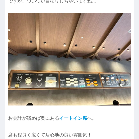
ですが、ついつい目移りしちゃいますね…。
お会計が済めば奥にある
イートイン席
へ。
席も程良く広くて居心地の良い雰囲気！