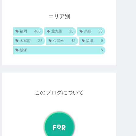
エリア別
福岡
403
北九州
35
糸島
33
太宰府
22
久留米
15
福津
6
飯塚
5
このブログについて