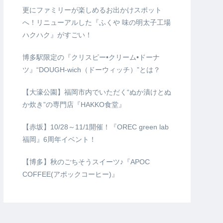
更にファミリーが楽しめるお出かけスポット
へ！リニューアルした『ふくや 味の明太子工場
ハクハク』がすごい！
博多駅限定の『クリスピー•クリーム•ドーナ
ツ』“DOUGH-wich（ドーウィッチ）”とは？
【大濠公園】福岡市内でいただく“ぬか漬けとぬ
か炊き”の専門店『HAKKO食堂』
【赤坂】10/28～11/1開催！『OREC green lab
福岡』6周年イベント！
【博多】秋のごちそうスイーツ♪『APOC
COFFEE(アポックコーヒー)』