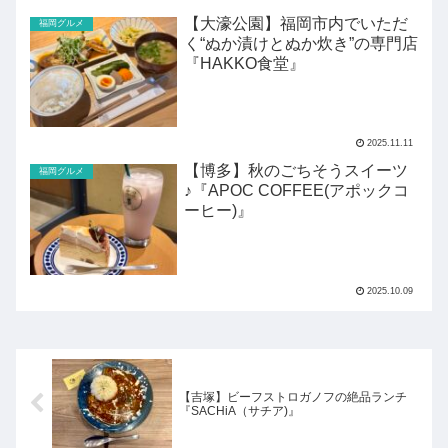
【大濠公園】福岡市内でいただ
福岡グルメ
く“ぬか漬けとぬか炊き”の専門店
『HAKKO食堂』
2025.11.11
【博多】秋のごちそうスイーツ
福岡グルメ
♪『APOC COFFEE(アポックコ
ーヒー)』
2025.10.09
【吉塚】ビーフストロガノフの絶品ランチ
『SACHiA（サチア)』