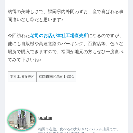
納得の美味しさで、福岡県内外問わずお土産で喜ばれる事
間違いなし◎だと思います♪
今回訪れた
老司
の
お
店が本社工場直売所
になるのですが、
他にも自販機や高速道路のパーキング、百貨店等、色々な
場所で購入できますので、福岡が地元の方もぜひ一度食べ
てみて下さいね♪
本社工場直売所
福岡市南区老司1-33-1
guchiii
福岡市在住。食べるの大好きなアパレル店員です。