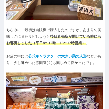
ちなみに、最初は自販機で購入したのですが、あまりの美
味しさにまたリピしようと
後日直売所が開いている時にも
お邪魔しました（平日8〜12時、13〜17時営業）
。
お店の中には
公式キャラクターの大きい鶏の人形
などがあ
り、少し謎めいた雰囲気(？)も楽しめて良かったです。