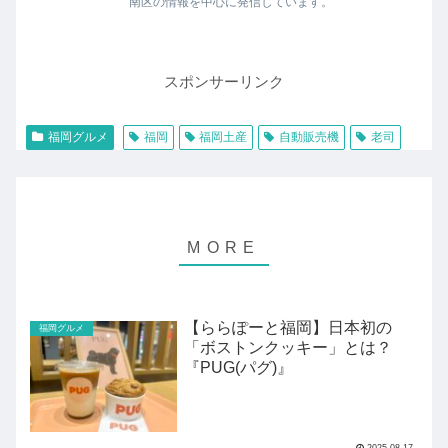
南区の情報を中心に発信しています。
スポンサーリンク
福岡グルメ
福岡
福岡土産
自動販売機
老司
【ららぽーと福岡】日本初の
福岡グルメ
「ボストンクッキー」とは？
『PUG(パグ)』
2025.08.17