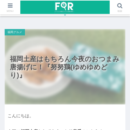
ファッションや福岡のワクワクする情報を発信！！
MENU
検索
福岡グルメ
福岡土産はもちろん今夜のおつまみ
唐揚げに！『努努鶏(ゆめゆめど
り)』
こんにちは。