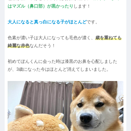
はマズル（鼻口部）が黒かったり
します！
大人になると真っ白になる子がほとんど
です。
色素が濃い子は大人になっても毛色が濃く、
歳を重ねても
綺麗な赤色
なんだそう！
初めてぽんくんに会った時は漆黒のお鼻を心配しました
が、3歳になった今はほとんど消えてしまいました。