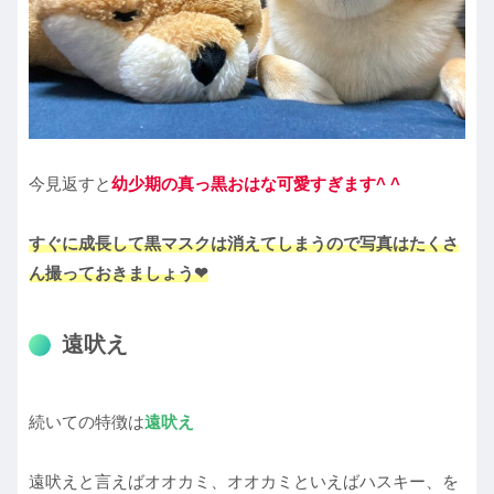
今見返すと
幼少期の真っ黒おはな可愛すぎます^ ^
すぐに成長して黒マスクは消えてしまうので写真はたくさ
ん撮っておきましょう❤︎
遠吠え
続いての特徴は
遠吠え
遠吠えと言えばオオカミ、オオカミといえばハスキー、を