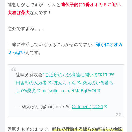
連想しがちですが、なんと
遺伝子的に1番オオカミに近い
犬種は柴犬
なんです！
意外ですよね。。。
一緒に生活していくうちにわかるのですが、
確かにオオカ
ミっぽい
んです。
遠吠え発表会
#ご近所のおば様達に聞いてﾓﾛﾀﾖ
#
田舎町の人気者
#ぽんちょん
#柴犬のいる暮ら
し
#柴犬
pic.twitter.com/lRMJBgPvOI
— 柴犬ぽん (@ponjuice729)
October 7, 2024
遠吠えもその１つで、
群れで行動する彼らの縄張りの合図