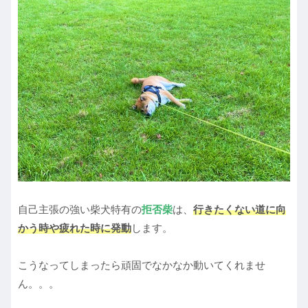
自己主張の強い柴犬特有の
拒否柴
は、
行きたくない道に向
かう時や疲れた時に発動
します。
こうなってしまったら頑固でなかなか動いてくれませ
ん。。。