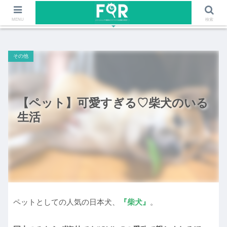
ファッションや福岡のワクワクする情報を発信！！
MENU
検索
その他
【ペット】可愛すぎる♡柴犬のいる
生活
ペットとしての人気の日本犬、
『柴犬』
。