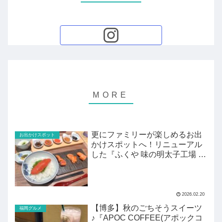
更にファミリーが楽しめるお出
お出かけスポット
かけスポットへ！リニューアル
した『ふくや 味の明太子工場 ハ
クハク』がすごい！
2026.02.20
【博多】秋のごちそうスイーツ
福岡グルメ
♪『APOC COFFEE(アポックコ