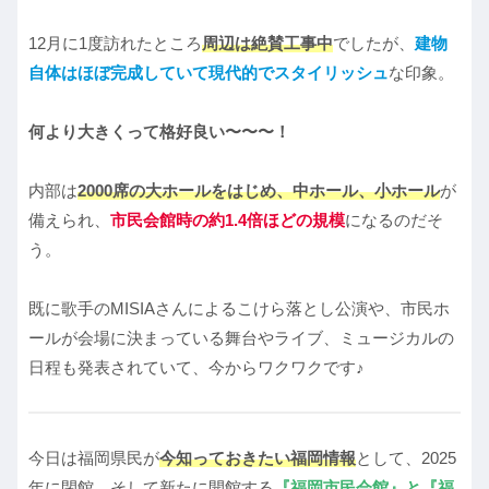
12月に1度訪れたところ
周辺は絶賛工事中
でしたが、
建物
自体はほぼ完成していて現代的でスタイリッシュ
な印象。
何より大きくって格好良い〜〜〜！
内部は
2000席の大ホールをはじめ、中ホール、小ホール
が
備えられ、
市民会館時の約1.4倍ほどの規模
になるのだそ
う。
既に歌手のMISIAさんによるこけら落とし公演や、市民ホ
ールが会場に決まっている舞台やライブ、ミュージカルの
日程も発表されていて、今からワクワクです♪
今日は福岡県民が
今知っておきたい福岡情報
として、2025
年に閉館、そして新たに開館する
『福岡市民会館』と『福