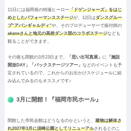
11日には福岡発の特撮ヒーロー
「ドゲンジャーズ」をはじ
めとしたパフォーマンスステージ
が、12日は
ダンスグルー
プ“アバンギャルディ”
や、そのプロデューサーで振付師の
akaneさんと地元の高校ダンス部のコラボステージ
なども
観ることができます。
その後も閉館の3月23日まで、
「思い出写真展」
に
「施設
開放DAY」「バックステージツアー」
などのイベントも予
定されているので、これからのお出かけスケジュールに組
み込んでみるのもオススメです♪
3月に開館！『福岡市民ホール』
閉館した市民会館はどうなるのかというと、
建物は解体さ
れ2027年3月に須崎公園としてリニューアル
されるとのこ