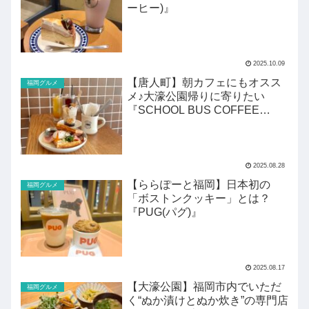
ーヒー)』
2025.10.09
【唐人町】朝カフェにもオスス
福岡グルメ
メ♪大濠公園帰りに寄りたい
『SCHOOL BUS COFFEE
STOP』
2025.08.28
【ららぽーと福岡】日本初の
福岡グルメ
「ボストンクッキー」とは？
『PUG(パグ)』
2025.08.17
【大濠公園】福岡市内でいただ
福岡グルメ
く“ぬか漬けとぬか炊き”の専門店