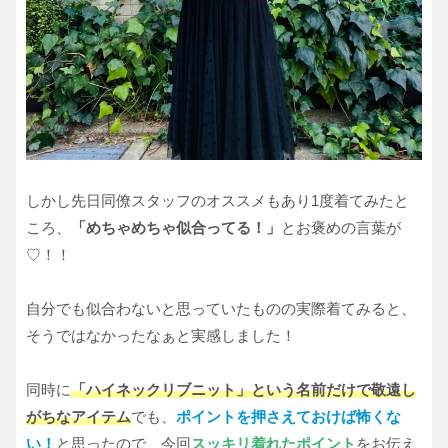
しかし先日同僚スタッフのオススメもあり1度着てみたと
ころ、
「めちゃめちゃ似合ってる！」
とお褒めの言葉が
♡！！
自分でも似合わないと思っていたものの実際着てみると、
そうではなかったなぁと実感しました！
同時に
「ハイネックリブニット」という名前だけで敬遠し
がちなアイテム
でも、
ポイントを押さえておけば怖くな
い！
と思ったので、今回
スッキリ着れたポイント
をお伝え