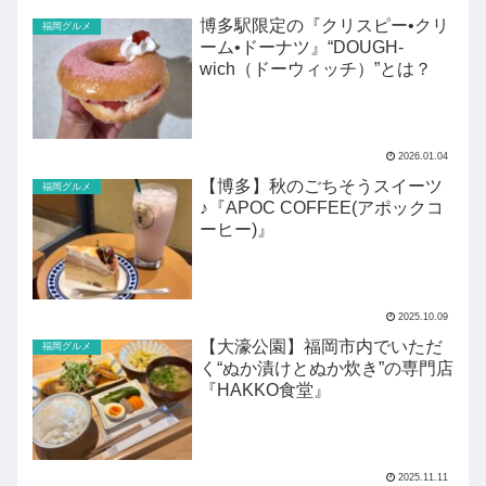
博多駅限定の『クリスピー•クリ
福岡グルメ
ーム•ドーナツ』“DOUGH-
wich（ドーウィッチ）”とは？
2026.01.04
【博多】秋のごちそうスイーツ
福岡グルメ
♪『APOC COFFEE(アポックコ
ーヒー)』
2025.10.09
【大濠公園】福岡市内でいただ
福岡グルメ
く“ぬか漬けとぬか炊き”の専門店
『HAKKO食堂』
2025.11.11