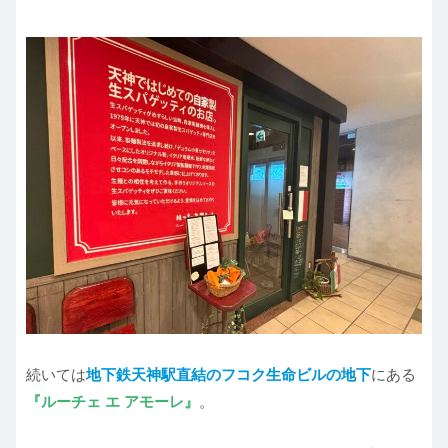
続いては
地下鉄天神駅直結の
フコク生命ビルの地下
にある
『ルーチェ エ アモーレ』
。