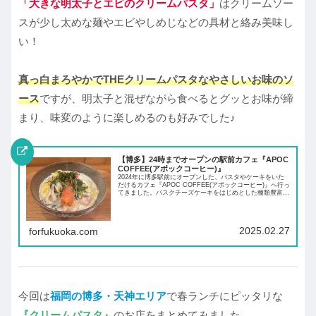
「大きな明太子とエビのクリームパスタ」
はクリームソー
スが少し太めな麺やエビやしめじなどの具材と絡み美味し
い！
真っ白まろやかでTHEクリームパスタなやさしいお味のソ
ース
ですが、明太子と混ぜながら食べるとグッとお味が締
まり、味変のように楽しめるのも好みでした♪
【博多】24時までオープンの駅前カフェ『APOC
COFFEE(アポックコーヒー)』
2024年に博多駅前にオープンした、パスタやケーキをいた
だけるカフェ『APOC COFFEE(アポックコーヒー)』へ行っ
てきました。バスクチーズケーキをはじめとした種類豊富な
チーズケーキに、モチモチな生パスタなどランチや夜カフェ
で楽しめます！
2025.02.27
forfukuoka.com
今回は
福岡の博多・天神エリア
で春ランチにピッタリな
『クリームパスタ』
のお店をまとめてみました。