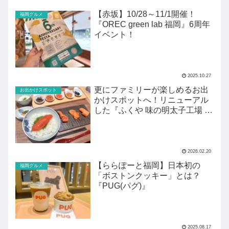
【赤坂】10/28～11/1開催！
福岡グルメ
『OREC green lab 福岡』6周年
イベント！
2025.10.27
更にファミリーが楽しめるお出
お出かけスポット
かけスポットへ！リニューアル
した『ふくや 味の明太子工場 ハ
クハク』がすごい！
2026.02.20
【ららぽーと福岡】日本初の
福岡グルメ
「ボストンクッキー」とは？
『PUG(パグ)』
2025.08.17