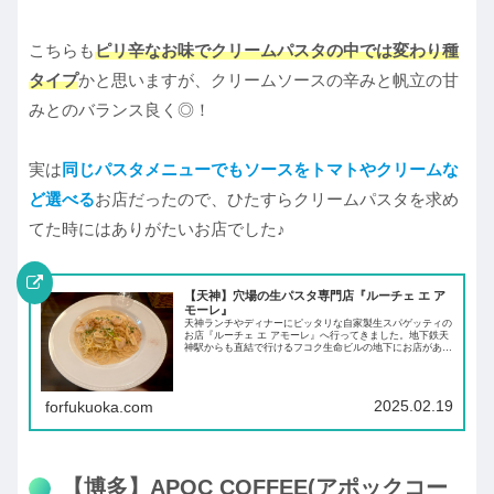
こちらも
ピリ辛なお味でクリームパスタの中では変わり種
タイプ
かと思いますが、クリームソースの辛みと帆立の甘
みとのバランス良く◎！
実は
同じパスタメニューでもソースをトマトやクリームな
ど選べる
お店だったので、ひたすらクリームパスタを求め
てた時にはありがたいお店でした♪
【天神】穴場の生パスタ専門店『ルーチェ エ ア
モーレ』
天神ランチやディナーにピッタリな自家製生スパゲッティの
お店『ルーチェ エ アモーレ』へ行ってきました。地下鉄天
神駅からも直結で行けるフコク生命ビルの地下にお店があり
ます。実は創業40年以上の天神ではじめての自家製生スパゲ
ッティを出したお店です。
2025.02.19
forfukuoka.com
【博多】APOC COFFEE(アポックコー