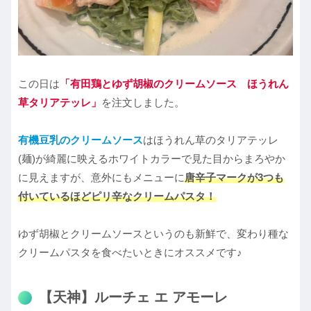
この日は
「有田鶏とゆず胡椒のクリームソース ほうれん
草タリアテッレ
」
を注文しました。
有機豆乳のクリームソース
はほうれん草のタリアテッレ
(麺)が綺麗に映えるホワイトカラーで見た目からまろやか
に見えますが、意外にもメニューに
唐辛子マークが3つも
付いているほどピリ辛なクリームパスタ！
ゆず胡椒とクリームソースというのも新鮮で、変わり種な
クリームパスタを食べたいときにオススメです♪
【天神】ルーチェ エ アモーレ