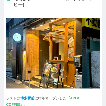
ヒー)
ラストは
博多駅前
に昨年オープンした
『APOC
COFFEE』
。