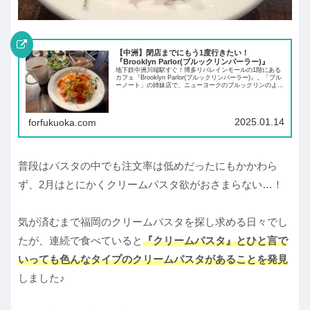
【中洲】閉店までにもう1度行きたい！
『Brooklyn Parlor(ブルックリンパーラー)』
地下鉄中洲川端駅すぐ！博多リバレインモールの1階にある
カフェ『Brooklyn Parlor(ブルックリンパーラー)』。「ブル
ーノート」の姉妹店で、ニューヨークのブルックリンのよう
にカフェと音楽や本、食、バーを自由に楽しめます。
2025.01.14
forfukuoka.com
普段はパスタの中でも注文率は低めだったにもかかわら
ず、2月はとにかくクリームパスタ欲がおさまらない…！
気が済むまで福岡のクリームパスタを探し求める日々でし
たが、連続で食べていると
『クリームパスタ』とひと言で
いっても色んなタイプのクリームパスタがあることを発見
しました♪