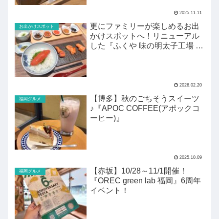
2025.11.11
更にファミリーが楽しめるお出
お出かけスポット
かけスポットへ！リニューアル
した『ふくや 味の明太子工場 ハ
クハク』がすごい！
2026.02.20
【博多】秋のごちそうスイーツ
福岡グルメ
♪『APOC COFFEE(アポックコ
ーヒー)』
2025.10.09
【赤坂】10/28～11/1開催！
福岡グルメ
『OREC green lab 福岡』6周年
イベント！