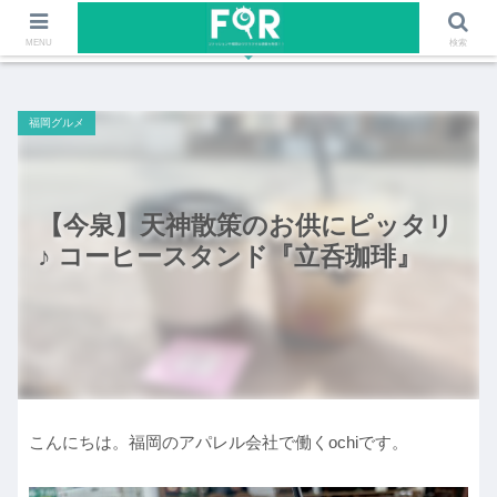
ファッションや福岡のワクワクする情報を発信！！
MENU
検索
福岡グルメ
【今泉】天神散策のお供にピッタリ
♪ コーヒースタンド『立呑珈琲』
こんにちは。福岡のアパレル会社で働くochiです。