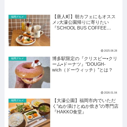
【唐人町】朝カフェにもオスス
福岡グルメ
メ♪大濠公園帰りに寄りたい
『SCHOOL BUS COFFEE
STOP』
2025.08.28
博多駅限定の『クリスピー•クリ
福岡グルメ
ーム•ドーナツ』“DOUGH-
wich（ドーウィッチ）”とは？
2026.01.04
【大濠公園】福岡市内でいただ
福岡グルメ
く“ぬか漬けとぬか炊き”の専門店
『HAKKO食堂』