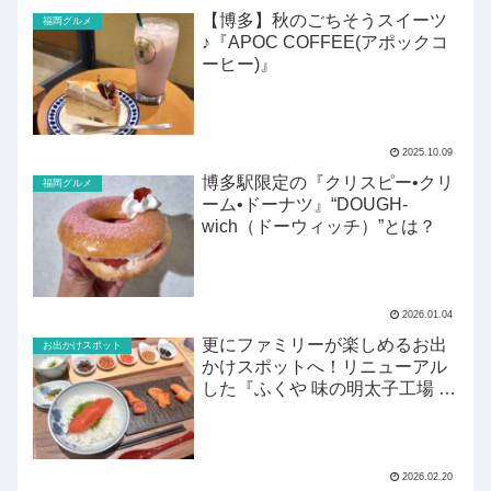
【博多】秋のごちそうスイーツ
福岡グルメ
♪『APOC COFFEE(アポックコ
ーヒー)』
2025.10.09
博多駅限定の『クリスピー•クリ
福岡グルメ
ーム•ドーナツ』“DOUGH-
wich（ドーウィッチ）”とは？
2026.01.04
更にファミリーが楽しめるお出
お出かけスポット
かけスポットへ！リニューアル
した『ふくや 味の明太子工場 ハ
クハク』がすごい！
2026.02.20