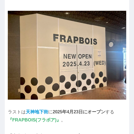
ラストは
天神地下街
に
2025年4月23日にオープン
する
『FRAPBOIS(フラボア)』
。