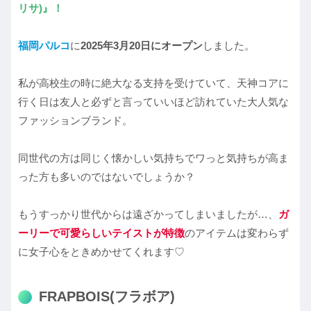
リサ)』！
福岡パルコ
に
2025年3月20日にオープン
しました。
私が高校生の時に絶大なる支持を受けていて、天神コアに
行く日は友人と必ずと言っていいほど訪れていた大人気な
ファッションブランド。
同世代の方は同じく懐かしい気持ちでワっと気持ちが高ま
った方も多いのではないでしょうか？
もうすっかり世代からは遠ざかってしまいましたが…、
ガ
ーリーで可愛らしいテイストが特徴
のアイテムは変わらず
に女子心をときめかせてくれます♡
FRAPBOIS(フラボア)