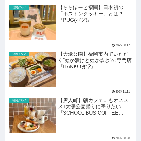
【ららぽーと福岡】日本初の
福岡グルメ
「ボストンクッキー」とは？
『PUG(パグ)』
2025.08.17
【大濠公園】福岡市内でいただ
福岡グルメ
く“ぬか漬けとぬか炊き”の専門店
『HAKKO食堂』
2025.11.11
【唐人町】朝カフェにもオスス
福岡グルメ
メ♪大濠公園帰りに寄りたい
『SCHOOL BUS COFFEE
STOP』
2025.08.28