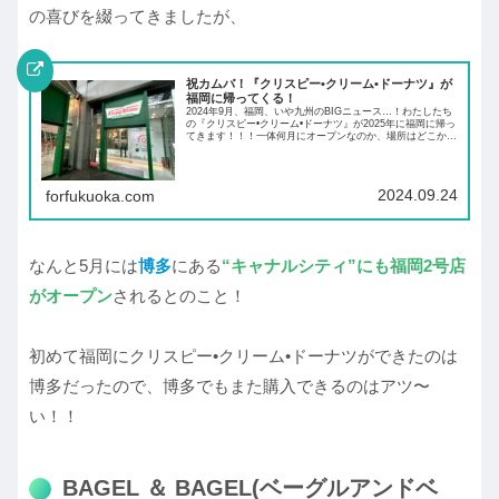
の喜びを綴ってきましたが、
祝カムバ！『クリスピー•クリーム•ドーナツ』が
福岡に帰ってくる！
2024年9月、福岡、いや九州のBIGニュース…！わたしたち
の『クリスピー•クリーム•ドーナツ』が2025年に福岡に帰っ
てきます！！！一体何月にオープンなのか、場所はどこか、
どんなお店なのか？『クリスピー•クリーム•ドーナツ』を愛
してやまない私によるクリスピークリーム愛ブログです。
2024.09.24
forfukuoka.com
なんと5月には
博多
にある
“キャナルシティ”にも福岡2号店
がオープン
されるとのこと！
初めて福岡にクリスピー•クリーム•ドーナツができたのは
博多だったので、博多でもまた購入できるのはアツ〜
い！！
BAGEL ＆ BAGEL(ベーグルアンドベ