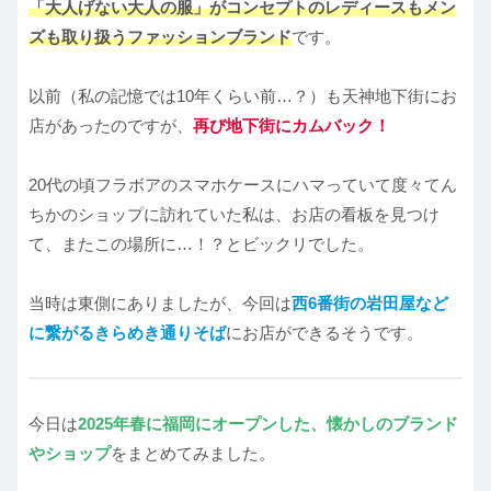
「大人げない大人の服」がコンセプトのレディースもメン
ズも取り扱うファッションブランド
です。
以前（私の記憶では10年くらい前…？）も天神地下街にお
店があったのですが、
再び地下街にカムバック！
20代の頃フラボアのスマホケースにハマっていて度々てん
ちかのショップに訪れていた私は、お店の看板を見つけ
て、またこの場所に…！？とビックリでした。
当時は東側にありましたが、今回は
西6番街の岩田屋など
に繋がるきらめき通りそば
にお店ができるそうです。
今日は
2025年春に福岡にオープンした、懐かしのブランド
やショップ
をまとめてみました。