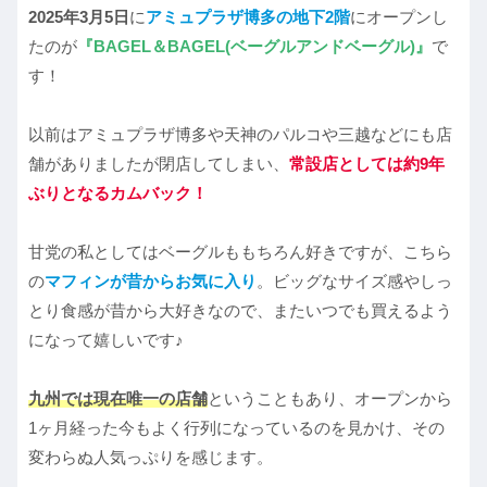
2025年3月5日
に
アミュプラザ博多の地下2階
にオープンし
たのが
『BAGEL＆BAGEL(ベーグルアンドベーグル)』
で
す！
以前はアミュプラザ博多や天神のパルコや三越などにも店
舗がありましたが閉店してしまい、
常設店としては約9年
ぶりとなるカムバック！
甘党の私としてはベーグルももちろん好きですが、こちら
の
マフィンが昔からお気に入り
。ビッグなサイズ感やしっ
とり食感が昔から大好きなので、またいつでも買えるよう
になって嬉しいです♪
九州では現在唯一の店舗
ということもあり、オープンから
1ヶ月経った今もよく行列になっているのを見かけ、その
変わらぬ人気っぷりを感じます。