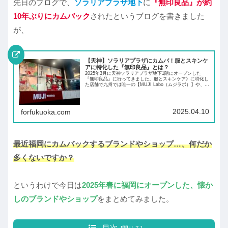
先日のブログで、
ソラリアプラザ地下
に
『無印良品』が約
10年ぶりにカムバック
されたというブログを書きました
が、
【天神】ソラリアプラザにカムバ！服とスキンケ
アに特化した『無印良品』とは？
2025年3月に天神ソラリアプラザ地下1階にオープンした
『無印良品』に行ってきました。服とスキンケア》に特化し
た店舗で九州では唯一の【MUJI Labo（ムジラボ）】や、福
岡ではまだココだけの【ReMUJI】のアイテムも販売してい
るお店です。
2025.04.10
forfukuoka.com
最近福岡にカムバックするブランドやショップ…、何だか
多くないですか？
というわけで今日は
2025年春に福岡にオープンした、懐か
しのブランドやショップ
をまとめてみました。