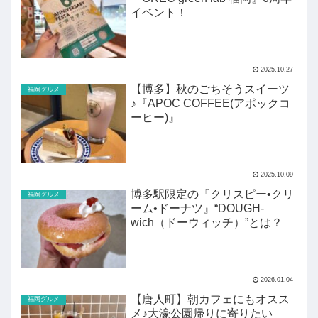
イベント！
2025.10.27
【博多】秋のごちそうスイーツ
福岡グルメ
♪『APOC COFFEE(アポックコ
ーヒー)』
2025.10.09
博多駅限定の『クリスピー•クリ
福岡グルメ
ーム•ドーナツ』“DOUGH-
wich（ドーウィッチ）”とは？
2026.01.04
【唐人町】朝カフェにもオスス
福岡グルメ
メ♪大濠公園帰りに寄りたい