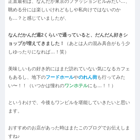
正直最初は、なんだか東京のファッションビルみたい…、
眺める分には楽しいけれどもしや私向けではないのか
も…？と感じていましたが、
なんだかんだ週2くらいで通っていると、だんだん好きシ
ョップが増えてきました！
（あとは人の混み具合がもう少
しゆったりになれば…！笑）
美味しいもの好き的にはまだ訪れていない気になるカフェ
もあるし、地下の
フードホール
や
のれん街
も行ってみた
い〜！！（いつかは憧れの
ワンホテル
にも…！！）
というわけで、今後もワンビルを堪能していきたいと思い
ます。
おすすめのお店があった時はまたこのブログでお伝えしま
すね♪