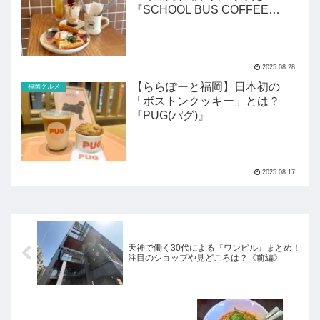
『SCHOOL BUS COFFEE
STOP』
2025.08.28
【ららぽーと福岡】日本初の
福岡グルメ
「ボストンクッキー」とは？
『PUG(パグ)』
2025.08.17
天神で働く30代による『ワンビル』まとめ！
注目のショップや見どころは？《前編》