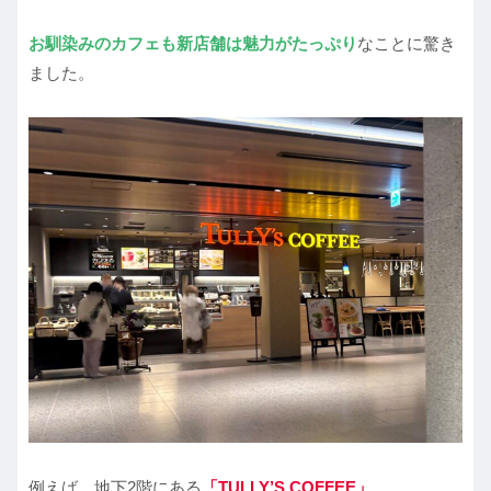
お馴染みのカフェも新店舗は魅力がたっぷり
なことに驚き
ました。
例えば、地下2階にある
「TULLY’S COFFEE」
。