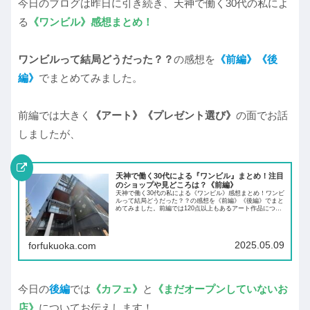
今日のブログは昨日に引き続き、天神で働く30代の私によ
る
《ワンビル》感想まとめ！
ワンビルって結局どうだった？？
の感想を
《前編》《後
編》
でまとめてみました。
前編では大きく
《アート》《プレゼント選び》
の面でお話
しましたが、
天神で働く30代による『ワンビル』まとめ！注目
のショップや見どころは？《前編》
天神で働く30代の私による《ワンビル》感想まとめ！ワンビ
ルって結局どうだった？？の感想を《前編》《後編》でまと
めてみました。前編では120点以上もあるアート作品につい
てや、プレゼント選びにオススメのお店について紹介してい
ます。
2025.05.09
forfukuoka.com
今日の
後編
では
《カフェ》
と
《まだオープンしていないお
店》
についてお伝えします！