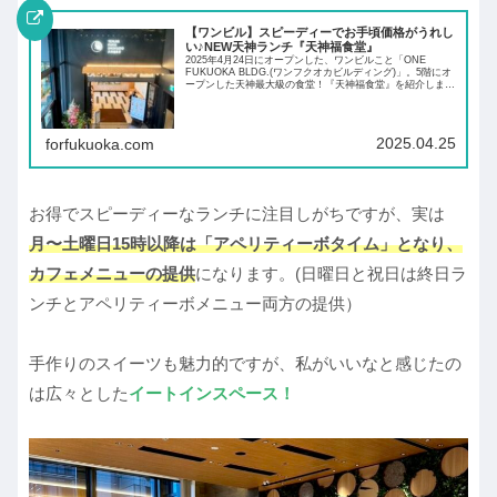
【ワンビル】スピーディーでお手頃価格がうれし
い♪NEW天神ランチ『天神福食堂』
2025年4月24日にオープンした、ワンビルこと「ONE
FUKUOKA BLDG.(ワンフクオカビルディング)」。5階にオ
ープンした天神最大級の食堂！『天神福食堂』を紹介しま
す。お手頃価格の定食や、うどんにコーヒーにスイーツまで
広い店内で天神ランチにぴったりです。
2025.04.25
forfukuoka.com
お得でスピーディーなランチに注目しがちですが、実は
月〜土曜日15時以降は「アペリティーボタイム」となり、
カフェメニューの提供
になります。(日曜日と祝日は終日ラ
ンチとアペリティーボメニュー両方の提供）
手作りのスイーツも魅力的ですが、私がいいなと感じたの
は広々とした
イートインスペース！