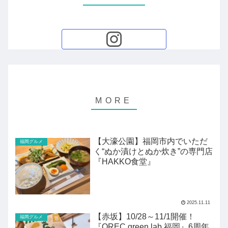
【大濠公園】福岡市内でいただ
福岡グルメ
く“ぬか漬けとぬか炊き”の専門店
『HAKKO食堂』
2025.11.11
【赤坂】10/28～11/1開催！
福岡グルメ
『OREC green lab 福岡』6周年