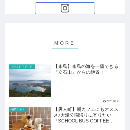
【糸島】糸島の海を一望できる
お出かけスポット
『立石山』からの絶景！
2025.08.21
【唐人町】朝カフェにもオスス
福岡グルメ
メ♪大濠公園帰りに寄りたい
『SCHOOL BUS COFFEE
STOP』