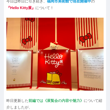
今日は昨日に引き続き、
福岡市美術館で現在開催中
の
『Hello Kitty展』
について！
昨日更新した
前編では《展覧会の内容や魅力》
について紹
介しましたが、