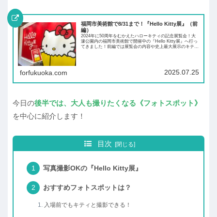
福岡市美術館で8/31まで！『Hello Kitty展』（前
編）
2024年に50周年をむかえたハローキティの記念展覧会！大
濠公園内の福岡市美術館で開催中の『Hello Kitty展』へ行っ
てきました！前編では展覧会の内容や史上最大展示のキティ
グッズなど、その魅力をたっぷり紹介します！
2025.07.25
forfukuoka.com
今日の
後半では、大人も撮りたくなる《フォトスポット》
を中心に紹介します！
目次
写真撮影OKの『Hello Kitty展』
おすすめフォトスポットは？
入場前でもキティと撮影できる！