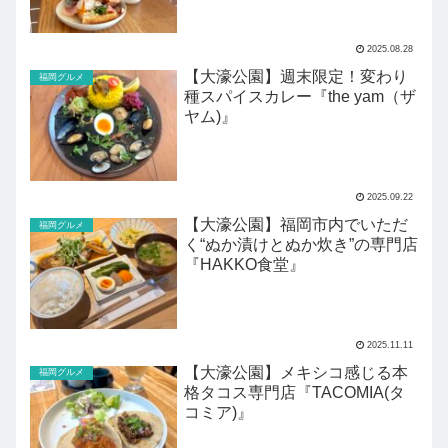
2025.08.28
【大濠公園】週末限定！変わり
福岡グルメ
種スパイスカレー『the yam（ザ
ヤム)』
2025.09.22
【大濠公園】福岡市内でいただ
福岡グルメ
く“ぬか漬けとぬか炊き”の専門店
『HAKKO食堂』
2025.11.11
【大濠公園】メキシコ感じる本
福岡グルメ
格タコス専門店『TACOMIA(タ
コミア)』