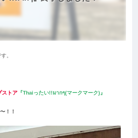
です。
プストア
『Thaiったい!!มากๆ(マークマーク)』
〜！！