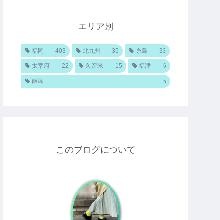
エリア別
福岡
403
北九州
35
糸島
33
太宰府
22
久留米
15
福津
6
飯塚
5
このブログについて