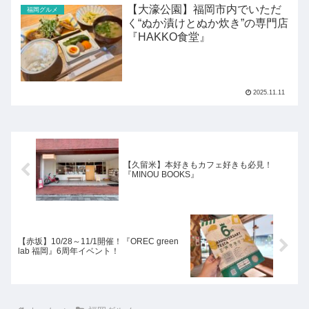
【大濠公園】福岡市内でいただ
福岡グルメ
く“ぬか漬けとぬか炊き”の専門店
『HAKKO食堂』
2025.11.11
【久留米】本好きもカフェ好きも必見！
『MINOU BOOKS』
【赤坂】10/28～11/1開催！『OREC green
lab 福岡』6周年イベント！