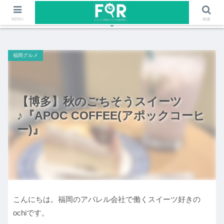
ファッションや福岡のワクワクする情報を発信！！
MENU
検索
福岡グルメ
【博多】秋のごちそうスイーツ
♪『APOC COFFEE(アポックコーヒ
ー)』
こんにちは。福岡のアパレル会社で働くスイーツ好きの
ochiです。