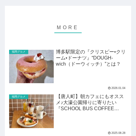
博多駅限定の『クリスピー•クリ
福岡グルメ
ーム•ドーナツ』“DOUGH-
wich（ドーウィッチ）”とは？
2026.01.04
【唐人町】朝カフェにもオスス
福岡グルメ
メ♪大濠公園帰りに寄りたい
『SCHOOL BUS COFFEE
STOP』
2025.08.28