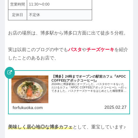
営業時間
11:30〜0:00
定休日
不定休
お店の場所は、博多駅から博多口方面に出て徒歩５分程。
実は以前このブログの中でも
パスタ
や
チーズケーキ
を紹介
したことのあるお店で、
【博多】24時までオープンの駅前カフェ『APOC
COFFEE(アポックコーヒー)』
2024年に博多駅前にオープンした、パスタやケーキをいた
だけるカフェ『APOC COFFEE(アポックコーヒー)』へ行っ
てきました。バスクチーズケーキをはじめとした種類豊富な
チーズケーキに、モチモチな生パスタなどランチや夜カフェ
で楽しめます！
2025.02.27
forfukuoka.com
美味しく居心地◎な博多カフェ
として、重宝しています♪