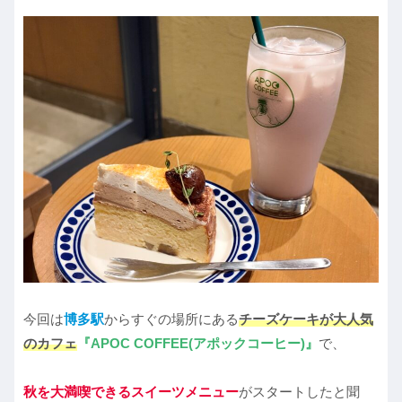
今回は
博多駅
からすぐの場所にある
チーズケーキが大人気
のカフェ
『APOC COFFEE(アポックコーヒー)』
で、
秋を大満喫できるスイーツメニュー
がスタートしたと聞