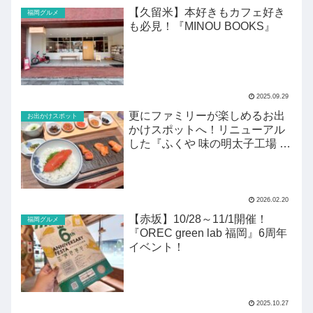
【久留米】本好きもカフェ好き
福岡グルメ
も必見！『MINOU BOOKS』
2025.09.29
更にファミリーが楽しめるお出
お出かけスポット
かけスポットへ！リニューアル
した『ふくや 味の明太子工場 ハ
クハク』がすごい！
2026.02.20
【赤坂】10/28～11/1開催！
福岡グルメ
『OREC green lab 福岡』6周年
イベント！
2025.10.27