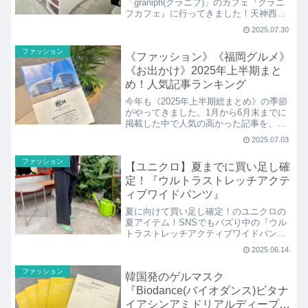
「graniph(グラニフ)」のカフェ『グラニ
フカフェ』に行ってきました！天神西通
りにオープンした史上最大面積の旗艦
2025.07.30
店。九州初登場のカフェではREC
COFFEE(レックコーヒー)とコラボしたコ
ファッション
《ファッション》《福岡グルメ》
ーヒーやスイーツメニューをいただけま
す。
《お出かけ》2025年上半期まと
め！人気記事ランキング
今年も《2025年上半期総まとめ》の季節
がやってきました。1月から6月末までに
掲載した中で人気の高かった記事を、
《ファッション》《福岡グルメ》《その
2025.07.03
他お出かけ・イベント》の3つのカテゴリ
ーに分けてランキングで紹介します！
ファッション
【ユニクロ】夏までに買い足し確
定！『ウルトラストレッチアクテ
ィブワイドパンツ』
夏に向けて買い足し確定！のユニクロの
夏アイテム！SNSでもバズり中の『ウル
トラストレッチアクティブワイドパン
ツ』がとても楽ちん！スポーツ時やお出
2025.06.14
かけ時、きれいめカジュアルに旅行先に
もと大活躍なタックワイドパンツです。
ファッション
韓国発のゲルマスク
ポケットに接触冷感、ストレッチにドラ
イ機能も！
『Biodance(バイオダンス)ビタナ
イアシンアミドリアルディープマ