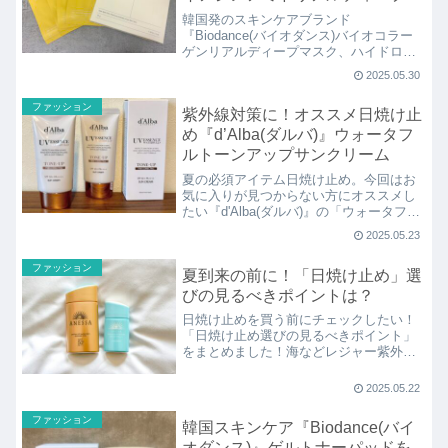
スク』で初夏のシミ対策♪
韓国発のスキンケアブランド
『Biodance(バイオダンス)バイオコラー
ゲンリアルディープマスク、ハイドロセ
ラノールリアルディープマスクをレビュ
2025.05.30
ーしましたが、今回はシミやお肌のキ
メ、ハリが気になる方にオススメの「ビ
ファッション
紫外線対策に！オススメ日焼け止
タナイアシンアミドリアルディープマス
ク」！ご褒美パックにぜひ！
め『d’Alba(ダルバ)』ウォータフ
ルトーンアップサンクリーム
夏の必須アイテム日焼け止め。今回はお
気に入りが見つからない方にオススメし
たい『d'Alba(ダルバ)』の「ウォータフル
トーンアップサンクリーム」！韓国発の
2025.05.23
スキンケア、コスメブランドとして人気
で全アイテムにイタリア産の“白トリュ
ファッション
夏到来の前に！「日焼け止め」選
フ”の美容成分が配合されているのが特
徴！
びの見るべきポイントは？
日焼け止めを買う前にチェックしたい！
「日焼け止め選びの見るべきポイント」
をまとめました！海などレジャー紫外線
に効果的なSPFについてや、日常のお出
かけやお家にいる時の紫外線対策にはPA
2025.05.22
など、実は数値が高いからベストではな
い日焼け止めについて紹介します。
ファッション
韓国スキンケア『Biodance(バイ
オダンス)』ゲルトナーパッドを