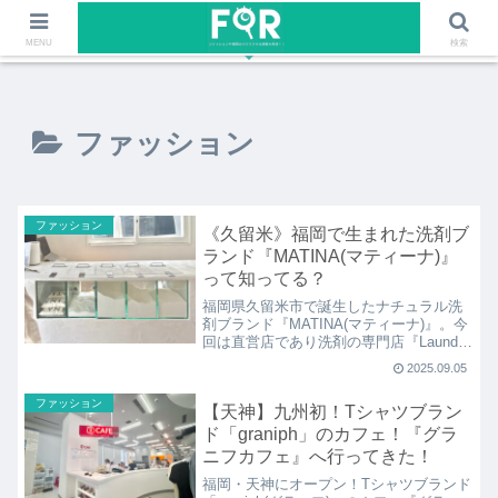
ファッションや福岡のワクワクする情報を発信！！
MENU
検索
ファッション
ファッション
《久留米》福岡で生まれた洗剤ブ
ランド『MATINA(マティーナ)』
って知ってる？
福岡県久留米市で誕生したナチュラル洗
剤ブランド『MATINA(マティーナ)』。今
回は直営店であり洗剤の専門店『Laundry
shop MATINA(ランドリーショップマティ
2025.09.05
ーナ)』にも行ってきました！エコな量り
売り洗剤やお洗濯教室などのイベントも
ファッション
【天神】九州初！Tシャツブラン
必見です♪
ド「graniph」のカフェ！『グラ
ニフカフェ』へ行ってきた！
福岡・天神にオープン！Tシャツブランド