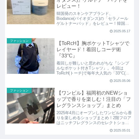
レビュー！
韓国発のスキンケアブランド、
Biodance(バイオダンス)の「セラノール
ゲルトナーパッド」をレビュー！韓国か
ら日本にも広まっているトナーパッド。
2025.05.17
洗顔後に拭き取り化粧水として使った
り、ミニパックとしても使える優れもの
ファッション
【ToRcH】胸ポケットTシャツで
です。
レイヤード！着回しコーデ術
『33°C』
着回しが難しいと思われがちな『シンプ
ルなポケット付きTシャツ』。今回は
ToRcH(トーチ)で毎年大人気の「33°C(サ
ーティースリーディグリー)」のポケット
2025.05.06
Tを使い、ちょっと一癖！周りと差がつく
レイヤードコーデをご紹介します。
ファッション
【ワンビル】福岡初のNEWショ
ップで香りを楽しむ！注目の「フ
レグランスショップ」まとめ
2025年4月にオープンしたワンビルから香
りを楽しめるショップまとめ！2階フロア
はニッチフレグランスのセレクトショッ
プ「NOSE SHOP(ノーズショップ)」や、
2025.05.01
福岡、九州初登場の「LINC ORIGINAL
MAKERS(リンクオリジナルメーカー