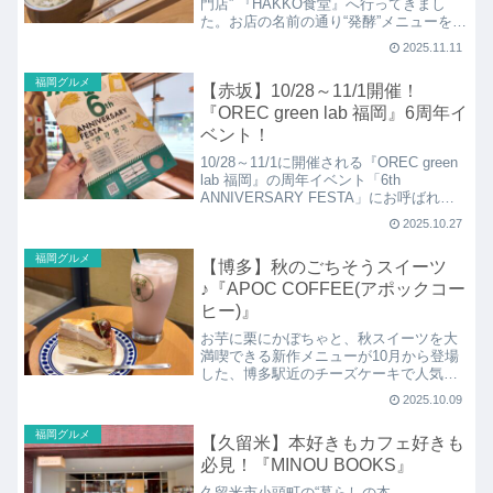
門店” 『HAKKO食堂』へ行ってきまし
た。お店の名前の通り“発酵”メニューを満
喫できるお店で、ランチでは「さば」
2025.11.11
「手羽先」「ぶた」の3種から選べる定食
が人気！お漬物や味噌汁といっしょに健
福岡グルメ
【赤坂】10/28～11/1開催！
康にも嬉しいごはんをいただけます。
『OREC green lab 福岡』6周年イ
ベント！
10/28～11/1に開催される『OREC green
lab 福岡』の周年イベント「6th
ANNIVERSARY FESTA」にお呼ばれ！
人気メニュー「きなこお米ラテ」の復活
2025.10.27
や、お米も当たるハズレ無しのガチャガ
チャ抽選会などお得で楽しい周年祭をひ
福岡グルメ
【博多】秋のごちそうスイーツ
と足お先に体験してきました！
♪『APOC COFFEE(アポックコー
ヒー)』
お芋に栗にかぼちゃと、秋スイーツを大
満喫できる新作メニューが10月から登場
した、博多駅近のチーズケーキで人気の
カフェ『APOC COFFEE(アポックコーヒ
2025.10.09
ー)』へ行ってきました♪
福岡グルメ
【久留米】本好きもカフェ好きも
必見！『MINOU BOOKS』
久留米市小頭町の“暮らしの本