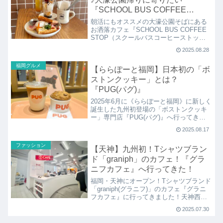
『SCHOOL BUS COFFEE
STOP』
朝活にもオススメの大濠公園そばにある
お洒落カフェ『SCHOOL BUS COFFEE
STOP（スクールバスコーヒーストッ
プ）』へ！関西を中心に東京でも人気の
2025.08.28
カフェが、2025年1月に九州初店舗として
オープン♪人気のワッフルや夏にピッタリ
福岡グルメ
【ららぽーと福岡】日本初の「ボ
なスイーツメニューをいただきました！
ストンクッキー」とは？
『PUG(パグ)』
2025年6月に《ららぽーと福岡》に新しく
誕生した九州初登場の「ボストンクッキ
ー」専門店『PUG(パグ)』へ行ってきま
した！シグネチャーメニューで、大満足
2025.08.17
のチャンククッキーとアイスを一緒にい
ただける「ボストンクッキークランチ」
ファッション
【天神】九州初！Tシャツブラン
は夏スイーツにもオススメ♪
ド「graniph」のカフェ！『グラ
ニフカフェ』へ行ってきた！
福岡・天神にオープン！Tシャツブランド
「graniph(グラニフ)」のカフェ『グラニ
フカフェ』に行ってきました！天神西通
りにオープンした史上最大面積の旗艦
2025.07.30
店。九州初登場のカフェではREC
COFFEE(レックコーヒー)とコラボしたコ