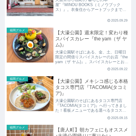
屋”『MINOU BOOKS（ミノウブック
ス）』。衣食住からアートブックまで、
こだわりのセレクトを感じる本屋さん。
店内にはケーキやチャイなどがいただけ
2025.09.29
る喫茶室でカフェタイムも。時期によっ
て、トークイベントやポップアップも開
福岡グルメ
【大濠公園】週末限定！変わり種
催されています。
スパイスカレー『the yam（ザ ヤ
ム)』
大濠公園駅そばにある、金、土、日曜日
限定の間借りスパイスカレーのお店『the
yam（ザ ヤム)』。スパイスカレーとお酒
のお店で、『Lille Curry Bar（リル カリー
2025.09.22
バー）』で週末のお昼間に営業されてい
るカレー屋さんです。
福岡グルメ
【大濠公園】メキシコ感じる本格
タコス専門店『TACOMIA(タコミ
ア)』
大濠公園駅のそばにあるタコス専門店
『TACOMIA(タコミア)』へ行ってきまし
た！看板メニューである選べるタコスは
もちろん、「ブリトー」に「タコライ
2025.09.15
ス」や「ナチョス」、「ケサディージ
ャ」などのメキシコ料理をいただけま
福岡グルメ
【唐人町】朝カフェにもオススメ
す。
♪大濠公園帰りに寄りたい