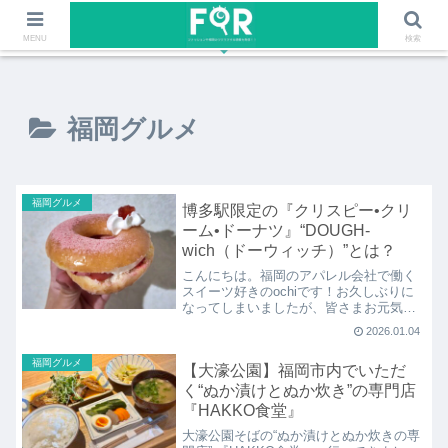
ファッションや福岡のワクワクする情報を発信！！
MENU
検索
福岡グルメ
福岡グルメ
博多駅限定の『クリスピー•クリ
ーム•ドーナツ』“DOUGH-
wich（ドーウィッチ）”とは？
こんにちは。福岡のアパレル会社で働く
スイーツ好きのochiです！お久しぶりに
なってしまいましたが、皆さまお元気で
しょうか？私は変わらず好きなものを追
2026.01.04
いかける毎日
福岡グルメ
【大濠公園】福岡市内でいただ
く“ぬか漬けとぬか炊き”の専門店
『HAKKO食堂』
大濠公園そばの“ぬか漬けとぬか炊きの専