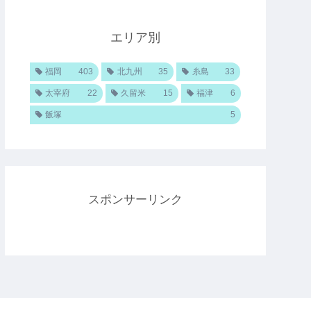
エリア別
福岡
403
北九州
35
糸島
33
太宰府
22
久留米
15
福津
6
飯塚
5
スポンサーリンク