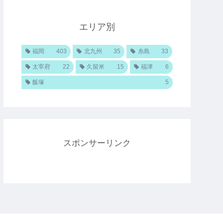
エリア別
福岡
403
北九州
35
糸島
33
太宰府
22
久留米
15
福津
6
飯塚
5
スポンサーリンク