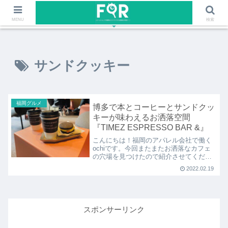
ファッションや福岡のワクワクする情報を発信！！
MENU
検索
サンドクッキー
福岡グルメ
博多で本とコーヒーとサンドクッ
キーが味わえるお洒落空間
『TIMEZ ESPRESSO BAR &』
こんにちは！福岡のアパレル会社で働く
ochiです。今回またまたお洒落なカフェ
の穴場を見つけたので紹介させてくださ
い！その名は…、『TIMEZ ESPRESSO
2022.02.19
スポンサーリンク