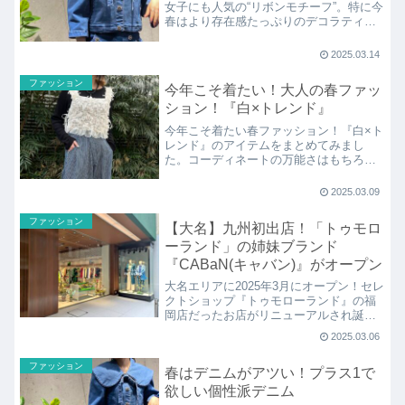
女子にも人気の“リボンモチーフ”。特に今
春はより存在感たっぷりのデコラティブ
な『立体リボン』に大注目！今回は『立
体リボン』のファッションについてまと
2025.03.14
めて紹介します。
ファッション
今年こそ着たい！大人の春ファッ
ション！『白×トレンド』
今年こそ着たい春ファッション！『白×ト
レンド』のアイテムをまとめてみまし
た。コーディネートの万能さはもちろ
ん、1点合わせるだけでオシャレ度もフレ
ッシュさもアップしてくれる『白×トレン
2025.03.09
ド』のアイテムを紹介します。
ファッション
【大名】九州初出店！「トゥモロ
ーランド」の姉妹ブランド
『CABaN(キャバン)』がオープン
大名エリアに2025年3月にオープン！セレ
クトショップ『トゥモローランド』の福
岡店だったお店がリニューアルされ誕生
した九州初のお店『CABaN(キャバン)』
2025.03.06
に行ってきました！2階建ての店内にはお
洋服はもちろんプレゼントでも使えそう
ファッション
春はデニムがアツい！プラス1で
なフレグランスやリップなどのコスメも
揃います！
欲しい個性派デニム