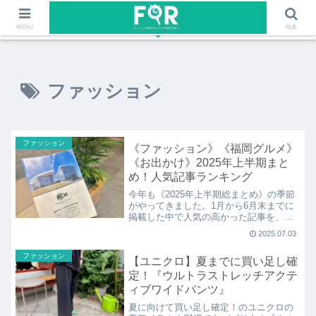
ファッションや福岡のワクワクする情報を発信！！
MENU
検索
ファッション
ファッション
《ファッション》《福岡グルメ》
《お出かけ》2025年上半期まと
め！人気記事ランキング
今年も《2025年上半期総まとめ》の季節
がやってきました。1月から6月末までに
掲載した中で人気の高かった記事を、
《ファッション》《福岡グルメ》《その
2025.07.03
他お出かけ・イベント》の3つのカテゴリ
ーに分けてランキングで紹介します！
ファッション
【ユニクロ】夏までに買い足し確
定！『ウルトラストレッチアクテ
ィブワイドパンツ』
夏に向けて買い足し確定！のユニクロの