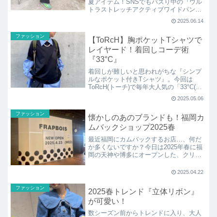
夏アイテム！SNSでもバズり中の『ウル
トラストレッチアクティブワイドパン
ツ』がとても楽ちん！スポーツ時やお出
2025.06.14
かけ時、きれいめカジュアルに旅行先に
もと大活躍なタックワイドパンツです。
ファッション
【ToRcH】胸ポケットTシャツで
ポケットに接触冷感、ストレッチにドラ
イ機能も！
レイヤード！着回しコーデ術
『33°C』
着回しが難しいと思われがちな『シンプ
ルなポケット付きTシャツ』。今回は
ToRcH(トーチ)で毎年大人気の「33°C(サ
ーティースリーディグリー)」のポケット
2025.05.06
Tを使い、ちょっと一癖！周りと差がつく
レイヤードコーデをご紹介します。
ファッション
懐かしのあのブランドも！福岡カ
ムバックショップ2025春
最近福岡にカムバックするお店…、何だ
か多くないですか？今日は2025年春に福
岡の天神や博多にオープンした、クリス
ピークリームドーナツやベーグルアンド
ベーグルなどのグルメからフラボアなど
2025.04.22
のファッションブランドまで。懐かしの
ブランドやショップをまとめました。
ファッション
2025春トレンド『立体リボン』
が可愛い！
数シーズン前からトレンドに入り、大人