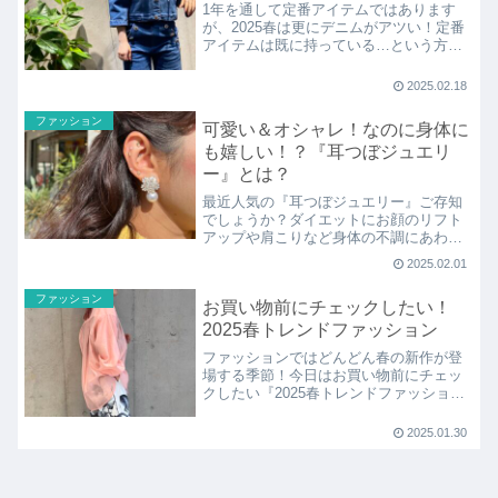
1年を通して定番アイテムではあります
が、2025春は更にデニムがアツい！定番
アイテムは既に持っている…という方に
も目新しい新鮮なデニムアイテムが今春
はとても豊作です♪ 今回はプラス1で欲し
2025.02.18
くなる！『春の個性派デニム』について
紹介します！
ファッション
可愛い＆オシャレ！なのに身体に
も嬉しい！？『耳つぼジュエリ
ー』とは？
最近人気の『耳つぼジュエリー』ご存知
でしょうか？ダイエットにお顔のリフト
アップや肩こりなど身体の不調にあわせ
た耳ツボに、チタンなどが付いたシール
2025.02.01
を貼るだけ♪ 見た目はピアスのようにキ
ラキラとオシャレ度が高く、その上健康
ファッション
お買い物前にチェックしたい！
にも嬉しいのが『耳つぼジュエリー』で
す！
2025春トレンドファッション
ファッションではどんどん春の新作が登
場する季節！今日はお買い物前にチェッ
クしたい『2025春トレンドファッショ
ン』を「パステルカラー」「バルーンス
カート」「立体フラワー柄」「デニムア
2025.01.30
ウター」の4つのキーワード別に紹介しま
す！