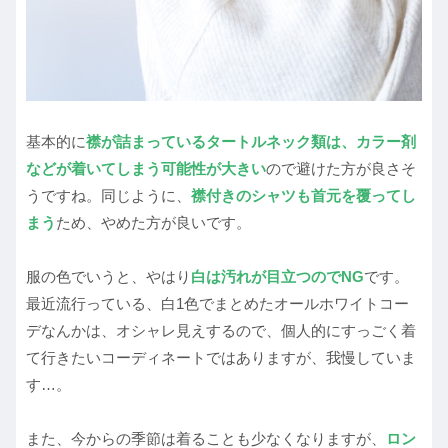
基本的に
襟が詰まっているタートルネック類は、カラー剤
などが着いてしまう可能性が大きい
ので避けた方が良さそ
うですね。同じように、
襟付きのシャツも首元を覆ってし
まう
ため、やめた方が良いです。
服の色でいうと、やはり
白は汚れが目立つのでNG
です。
最近流行っている、白1色でまとめたオールホワイトコー
デなんかは、オシャレ見えするので、個人的にすっごく着
て行きたいコーディネートではありますが、我慢していま
す…。
また、今からの季節は着ることも少なくなりますが、
ロン