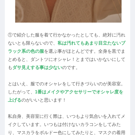
①で紹介した服を着て行かなかったとしても、絶対に汚れ
ないとも限らないので、
私は汚れてもあまり目立たないブ
ラック系の色の服
を選ぶ事がほとんどです。全身を黒でま
とめると、ダントツにオシャレ！とまではいかないにして
も
ダサ見えする事は少ない
のです。
とはいえ、服でのオシャレをして行きづらいのが美容室。
したがって、
1番はメイクやアクセサリーでオシャレ度を
上げる
のがいいと思います！
私自身、美容室に行く際は、いつもより気合いを入れてメ
イクしています。いつもは付けないカラコンをしてみた
り、マスカラをボルドー色にしてみたりと、マスクの着用