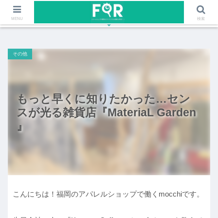
ファッションや福岡のワクワクする情報を発信！！
MENU
検索
その他
もっと早くに知りたかった…セン
スが光る雑貨店『MateriaL Garden
』
こんにちは！福岡のアパレルショップで働くmocchiです。