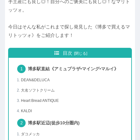
手土産にも良し◎！自分へのご褒美にも良し◎！なマリト
ッツォ。
今日はそんな私がこれまで探し発見した《博多で買えるマ
リトッツォ》をご紹介します！
目次
博多駅直結《アミュプラザ•マイング•マルイ》
DEAN&DELUCA
大名ソフトクリーム
Heart Bread ANTIQUE
KALDI
博多駅近辺(徒歩10分圏内)
ダコメッカ