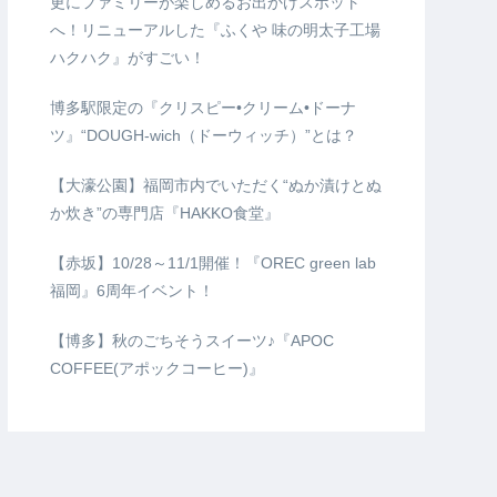
更にファミリーが楽しめるお出かけスポット
へ！リニューアルした『ふくや 味の明太子工場
ハクハク』がすごい！
博多駅限定の『クリスピー•クリーム•ドーナ
ツ』“DOUGH-wich（ドーウィッチ）”とは？
【大濠公園】福岡市内でいただく“ぬか漬けとぬ
か炊き”の専門店『HAKKO食堂』
【赤坂】10/28～11/1開催！『OREC green lab
福岡』6周年イベント！
【博多】秋のごちそうスイーツ♪『APOC
COFFEE(アポックコーヒー)』