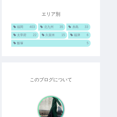
エリア別
福岡
403
北九州
35
糸島
33
太宰府
22
久留米
15
福津
6
飯塚
5
このブログについて