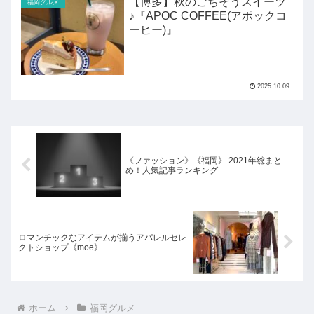
【博多】秋のごちそうスイーツ
福岡グルメ
♪『APOC COFFEE(アポックコ
ーヒー)』
2025.10.09
《ファッション》《福岡》 2021年総まと
め！人気記事ランキング
ロマンチックなアイテムが揃うアパレルセレ
クトショップ《moe》
ホーム
福岡グルメ