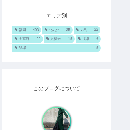
エリア別
福岡
403
北九州
35
糸島
33
太宰府
22
久留米
15
福津
6
飯塚
5
このブログについて