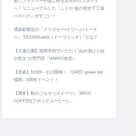
更にファミリーが楽しめるお出かけスポット
へ！リニューアルした『ふくや 味の明太子工場
ハクハク』がすごい！
博多駅限定の『クリスピー•クリーム•ドーナ
ツ』“DOUGH-wich（ドーウィッチ）”とは？
【大濠公園】福岡市内でいただく“ぬか漬けとぬ
か炊き”の専門店『HAKKO食堂』
【赤坂】10/28～11/1開催！『OREC green lab
福岡』6周年イベント！
【博多】秋のごちそうスイーツ♪『APOC
COFFEE(アポックコーヒー)』