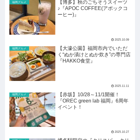
【博多】秋のごちそうスイーツ
福岡グルメ
♪『APOC COFFEE(アポックコ
ーヒー)』
2025.10.09
【大濠公園】福岡市内でいただ
福岡グルメ
く“ぬか漬けとぬか炊き”の専門店
『HAKKO食堂』
2025.11.11
【赤坂】10/28～11/1開催！
福岡グルメ
『OREC green lab 福岡』6周年
イベント！
2025.10.27