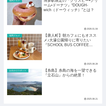
博多駅限定の『クリスピー•クリ
福岡グルメ
ーム•ドーナツ』“DOUGH-
wich（ドーウィッチ）”とは？
2026.01.04
【唐人町】朝カフェにもオスス
福岡グルメ
メ♪大濠公園帰りに寄りたい
『SCHOOL BUS COFFEE
STOP』
2025.08.28
【糸島】糸島の海を一望できる
お出かけスポット
『立石山』からの絶景！
2025.08.21