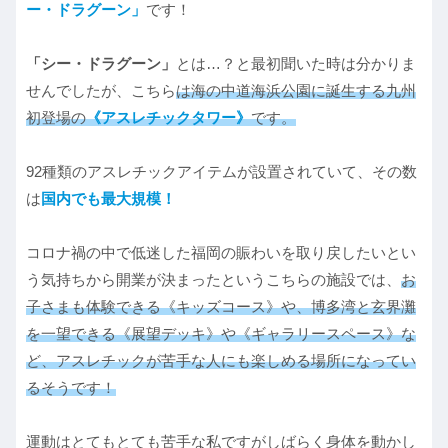
ー・ドラグーン」
です！
「シー・ドラグーン」
とは…？と最初聞いた時は分かりま
せんでしたが、こちら
は海の中道海浜公園に誕生する九州
初登場の
《アスレチックタワー》
です。
92種類のアスレチックアイテムが設置されていて、その数
は
国内でも最大規模！
コロナ禍の中で低迷した福岡の賑わいを取り戻したいとい
う気持ちから開業が決まったというこちらの施設では、
お
子さまも体験できる《キッズコース》や、博多湾と玄界灘
を一望できる《展望デッキ》や《ギャラリースペース》な
ど、アスレチックが苦手な人にも楽しめる場所になってい
るそうです！
運動はとてもとても苦手な私ですがしばらく身体を動かし