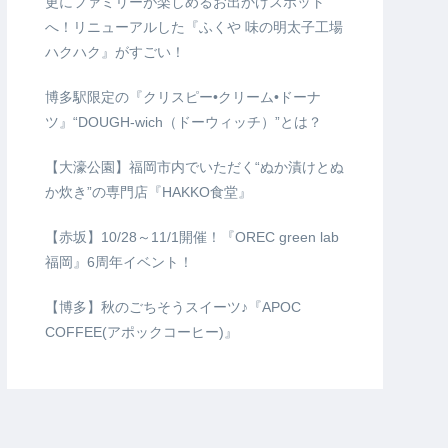
更にファミリーが楽しめるお出かけスポット
へ！リニューアルした『ふくや 味の明太子工場
ハクハク』がすごい！
博多駅限定の『クリスピー•クリーム•ドーナ
ツ』“DOUGH-wich（ドーウィッチ）”とは？
【大濠公園】福岡市内でいただく“ぬか漬けとぬ
か炊き”の専門店『HAKKO食堂』
【赤坂】10/28～11/1開催！『OREC green lab
福岡』6周年イベント！
【博多】秋のごちそうスイーツ♪『APOC
COFFEE(アポックコーヒー)』