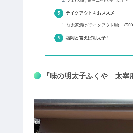
明太茶漬け膳～二重の塔仕立て～ ¥ 1
テイクアウトもおススメ
明太茶漬け(テイクアウト用) ¥500
福岡と言えば明太子！
『味の明太子ふくや 太宰府