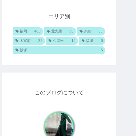
エリア別
福岡
403
北九州
35
糸島
33
太宰府
22
久留米
15
福津
6
飯塚
5
このブログについて