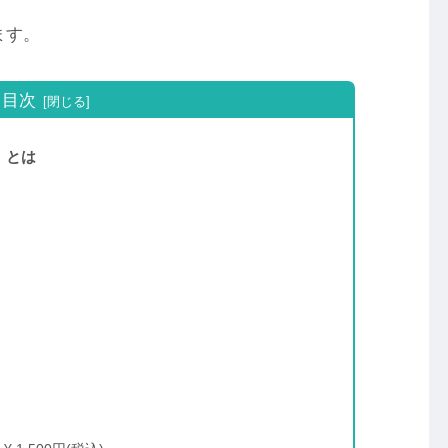
ます。
目次
 とは