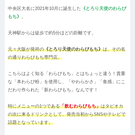
中央区大名に2021年10月に誕生した
《とろり天使のわらび
もち》
。
天神駅からは徒歩で約5分ほどの距離です。
元々大阪が発祥の
《とろり天使のわらびもち》
は、その名
の通りわらびもち専門店。
こちらはよく知る「わらびもち」とはちょっと違う！貴重
な「本わらび粉」を使用し、「やわらかさ」「食感」にこ
だわり作られた「新わらびもち」なんです！
特にメニューの1つである
「飲むわらびもち」
はタピオカ
の次に来るドリンクとして、発売当初からSNSやテレビで
話題となっています。