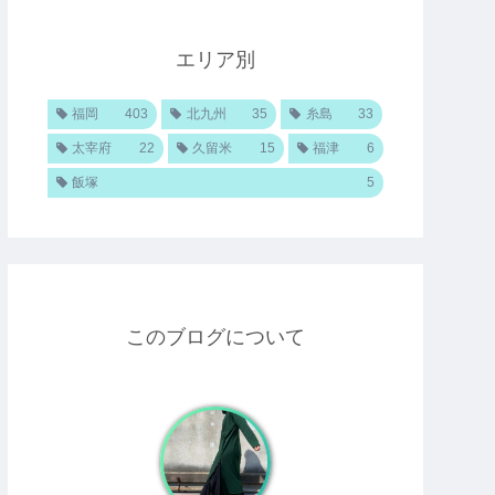
エリア別
福岡
403
北九州
35
糸島
33
太宰府
22
久留米
15
福津
6
飯塚
5
このブログについて