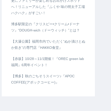
更にファミリーが楽しめるお出かけスポット
へ！リニューアルした『ふくや 味の明太子工場
ハクハク』がすごい！
博多駅限定の『クリスピー•クリーム•ドーナ
ツ』“DOUGH-wich（ドーウィッチ）”とは？
【大濠公園】福岡市内でいただく“ぬか漬けとぬ
か炊き”の専門店『HAKKO食堂』
【赤坂】10/28～11/1開催！『OREC green lab
福岡』6周年イベント！
【博多】秋のごちそうスイーツ♪『APOC
COFFEE(アポックコーヒー)』