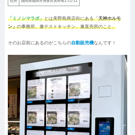
住所
福岡県福岡市博多区美野島1-11-11
「ミノシマラボ」
とは美野島商店街にある「
天神ホルモ
ン」
の事務所、兼テストキッチン、兼直売所のこと。
そのお店前にあるのがこちらの
自動販売機
なんです！