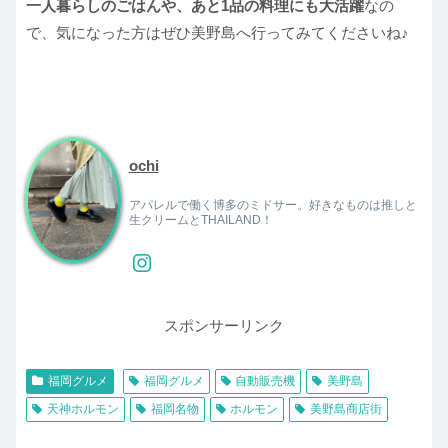
一人暮らしのごはんや、あと1品の料理にも大活躍
なの
で、気になった方はぜひ美野島へ行ってみてくださいね♪
ochi
アパレルで働く博多のミドサー。好きなものは推しと
生クリームとTHAILAND！
スポンサーリンク
福岡グルメ
福岡グルメ
自動販売機
美野島
天神ホルモン
福岡名物
ホルモン
美野島商店街