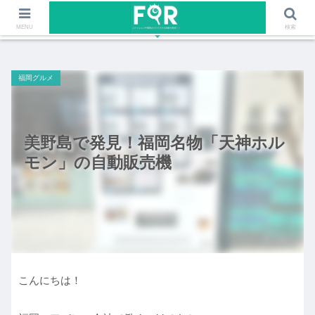
ファッションや福岡のワクワクする情報を発信！！
MENU
検索
福岡グルメ
美野島で発見！福岡名物「天神ホル
モン」の自動販売機
こんにちは！