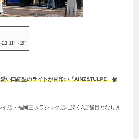
1 1F～2F
可愛い口紅型のライトが目印
の
『AINZ&TULPE 福
ルイ店・福岡三越ラシック店に続く3店舗目となりま