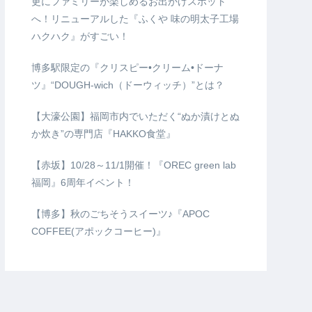
更にファミリーが楽しめるお出かけスポット
へ！リニューアルした『ふくや 味の明太子工場
ハクハク』がすごい！
博多駅限定の『クリスピー•クリーム•ドーナ
ツ』“DOUGH-wich（ドーウィッチ）”とは？
【大濠公園】福岡市内でいただく“ぬか漬けとぬ
か炊き”の専門店『HAKKO食堂』
【赤坂】10/28～11/1開催！『OREC green lab
福岡』6周年イベント！
【博多】秋のごちそうスイーツ♪『APOC
COFFEE(アポックコーヒー)』