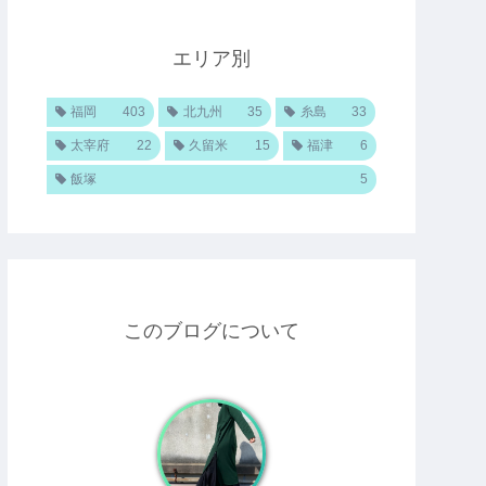
エリア別
福岡
403
北九州
35
糸島
33
太宰府
22
久留米
15
福津
6
飯塚
5
このブログについて